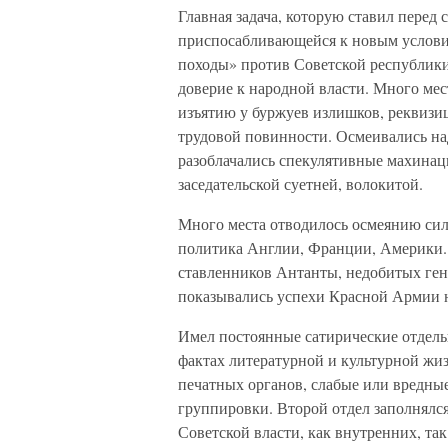
Главная задача, которую ставил перед 
приспосабливающейся к новым услови
походы» против Советской республики.
доверие к народной власти. Много ме
изъятию у буржуев излишков, реквизи
трудовой повинности. Осмеивались на
разоблачались спекулятивные махинаци
заседательской суетней, волокитой.
Много места отводилось осмеянию сил
политика Англии, Франции, Америки.
ставленников Антанты, недобитых гене
показывались успехи Красной Армии на
Имел постоянные сатирические отделы
фактах литературной и культурной жи
печатных органов, слабые или вредны
группировки. Второй отдел заполнялс
Советской власти, как внутренних, т