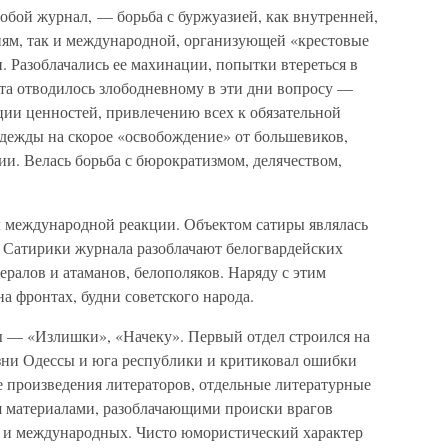
собой журнал, — борьба с буржуазией, как внутренней,
ям, так и международной, организующей «крестовые
 Разоблачались ее махинации, попытки втереться в
ста отводилось злободневному в эти дни вопросу —
ции ценностей, привлечению всех к обязательной
дежды на скорое «освобождение» от большевиков,
и. Велась борьба с бюрократизмом, делячеством,
 международной реакции. Объектом сатиры являлась
 Сатирики журнала разоблачают белогвардейских
ралов и атаманов, белополяков. Наряду с этим
 фронтах, будни советского народа.
 — «Излишки», «Начеку». Первый отдел строился на
зни Одессы и юга республики и критиковал ошибки
е произведения литераторов, отдельные литературные
я материалами, разоблачающими происки врагов
ак и международных. Чисто юмористический характер