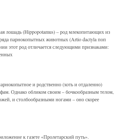
ая лошадь (Hippopotamus) – род млекопитающих из
ряда парнокопытных животных (Artio dactyla поп
ении этот род отличается следующими признаками:
ренных
арнокопытное и родственно (хоть и отдаленно)
фам. Однако обликом своим – бочкообразным телом,
ожей, и столбообразными ногами – оно скорее
ложение к газете «Пролетарский путь».