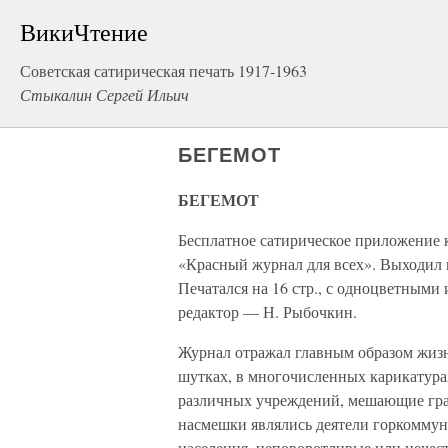
ВикиЧтение
Советская сатирическая печать 1917-1963
Стыкалин Сергей Ильич
БЕГЕМОТ
БЕГЕМОТ
Бесплатное сатирическое приложение к
«Красный журнал для всех». Выходил в
Печатался на 16 стр., с одноцветным
редактор — Н. Рыбочкин.
Журнал отражал главным образом жизнь
шутках, в многочисленных карикатура
различных учреждений, мешающие граж
насмешки являлись деятели горкоммун
населения, неповоротливые или нечест