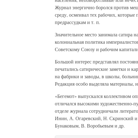
Журнал энергично боролся против ме
среду, осмеивал тех рабочих, которые
предрассудкам и т. п.
Значительное место занимала сатира н
колониальная политика империалисто
Советскому Союзу и рабочим капитали
Большой интерес представлял постоян
печатались сатирические заметки и ка
на фабрики и заводы, в школы, больни
Редакция особо выделяла материалы, 
«Бегемот» выпускался коллективом о
отличался высокими художественно-п
отделе журнала сотрудничали литератор
Инин, А. Огаревский, Н. Скринский и
Бунаковым, В. Воробьевым и др.