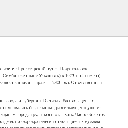
 газете «Пролетарский путь». Подзаголовок:
 Симбирске (ныне Ульяновск) в 1923 г. (4 номера).
и иллюстрациями. Тираж — 2300 экз. Ответственный
 города и губернии. В стихах, баснях, сценках,
х осмеивались бездельники, разгильдяи, чинуши из
данам города трудиться и отдыхать. Часто объектом
отдела, по-бюрократически относящиеся к нуждам
ные деятели советских торговых организаций и т. п.