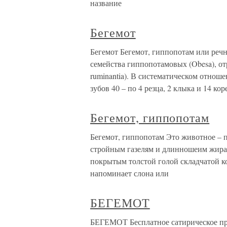
название
Бегемот
Бегемот Бегемот, гиппопотам или речн
семейства гиппопотамовых (Obesa), от
ruminantia). В систематическом отнош
зубов 40 – по 4 резца, 2 клыка и 14 ко
Бегемот, гиппопотам
Бегемот, гиппопотам Это животное – п
стройным газелям и длинношеим жира
покрытым толстой голой складчатой к
напоминает слона или
БЕГЕМОТ
БЕГЕМОТ Бесплатное сатирическое при