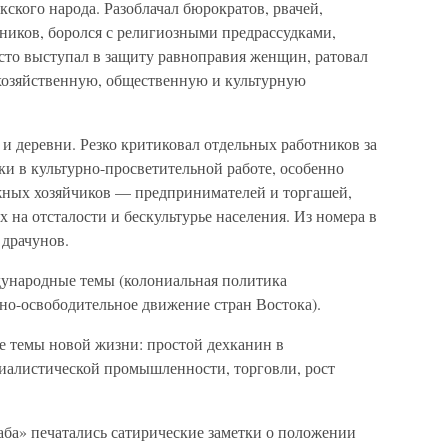
кского народа. Разоблачал бюрократов, рвачей,
ников, боролся с религиозными предрассудками,
сто выступал в защиту равноправия женщин, ратовал
 хозяйственную, общественную и культурную
 и деревни. Резко критиковал отдельных работников за
и в культурно-просветительной работе, особенно
жных хозяйчиков — предпринимателей и торгашей,
на отсталости и бескультурье населения. Из номера в
 драчунов.
дународные темы (колониальная политика
но-освободительное движение стран Востока).
е темы новой жизни: простой дехканин в
циалистической промышленности, торговли, рост
ба» печатались сатирические заметки о положении