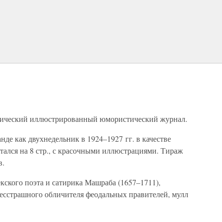
тический иллюстрированный юмористический журнал.
нде как двухнедельник в 1924–1927 гг. в качестве
тался на 8 стр., с красочными иллюстрациями. Тираж
в.
кского поэта и сатирика Машраба (1657–1711),
бесстрашного обличителя феодальных правителей, мулл