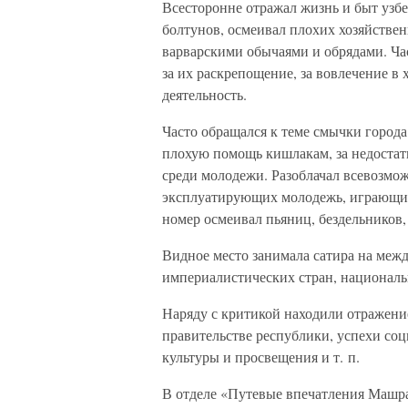
Всесторонне отражал жизнь и быт узбе
болтунов, осмеивал плохих хозяйствен
варварскими обычаями и обрядами. Ча
за их раскрепощение, за вовлечение в
деятельность.
Часто обращался к теме смычки города
плохую помощь кишлакам, за недостатк
среди молодежи. Разоблачал всевозмо
эксплуатирующих молодежь, играющих 
номер осмеивал пьяниц, бездельников,
Видное место занимала сатира на меж
империалистических стран, националь
Наряду с критикой находили отражени
правительстве республики, успехи со
культуры и просвещения и т. п.
В отделе «Путевые впечатления Машра