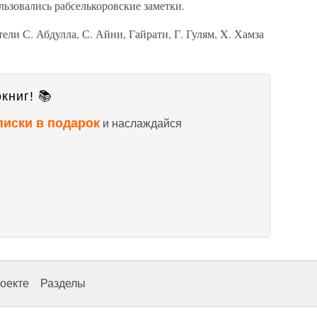
льзовались рабселькоровские заметки.
ели С. Абдулла, С. Айни, Гайрати, Г. Гулям, X. Хамза
книг! 📚
писки в подарок
и наслаждайся
оекте
Разделы