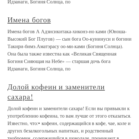
Идзанаги, Богиня Солнца, по
Имена богов
Имена богов А Адзисикитака-хиконэ-но ками (Юноша-
Высокий Бог Плугов) — сын бога Оо-кунинуси и богини
Такири-бимэ.Аматэрасу оо-ми-ками (Богиня Солнца).
Она была также известна как «Великая Священная
Богиня Сияющая на Небе» — старшая дочь бога
Идзанаги, Богиня Солнца, по
Долой кофеин и заменители
сахара!
Долой кофеин и заменители сахара! Если вы привыкли к
употреблению кофеина, то вам лучше от этого отказаться.
Известно, что:• кофеин, содержащийся в кофе, чае, коле и
других безалкогольных напитках, и родственный
теобромин, содержащийся в шоколаде, проникают в