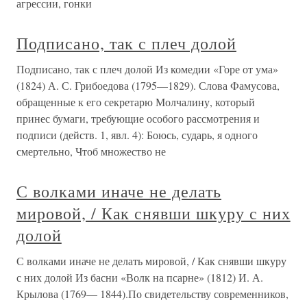
агрессии, гонки
Подписано, так с плеч долой
Подписано, так с плеч долой Из комедии «Горе от ума»
(1824) А. С. Грибоедова (1795—1829). Слова Фамусова,
обращенные к его секретарю Молчалину, который
принес бумаги, требующие особого рассмотрения и
подписи (действ. 1, явл. 4): Боюсь, сударь, я одного
смертельно, Чтоб множество не
С волками иначе не делать
мировой, / Как снявши шкуру с них
долой
С волками иначе не делать мировой, / Как снявши шкуру
с них долой Из басни «Волк на псарне» (1812) И. А.
Крылова (1769— 1844).По свидетельству современников,