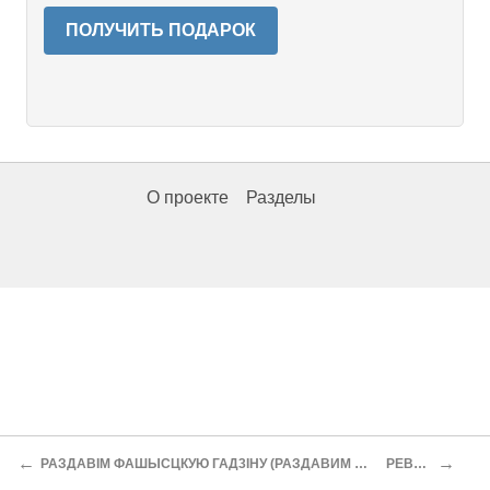
ПОЛУЧИТЬ ПОДАРОК
О проекте
Разделы
←
→
РАЗДАВIМ ФАШЫСЦКУЮ ГАД3IНУ (РАЗДАВИМ ФАШИСТСКУЮ ГАДИНУ)
РЕВИЗОР