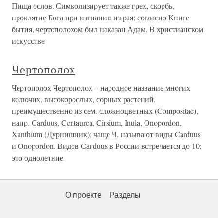
Пища ослов. Символизирует также грех, скорбь,
проклятие Бога при изгнании из рая; согласно Книге
бытия, чертополохом был наказан Адам. В христианском
искусстве
Чертополох
Чертополох Чертополох – народное название многих
колючих, высокорослых, сорных растений,
преимущественно из сем. сложноцветных (Compositae),
напр. Carduus, Centaurea, Cirsium, Inula, Onopordon,
Xanthium (Дурнишник); чаще Ч. называют виды Carduus
и Onopordon. Видов Сагduus в России встречается до 10;
это однолетние
О проекте
Разделы