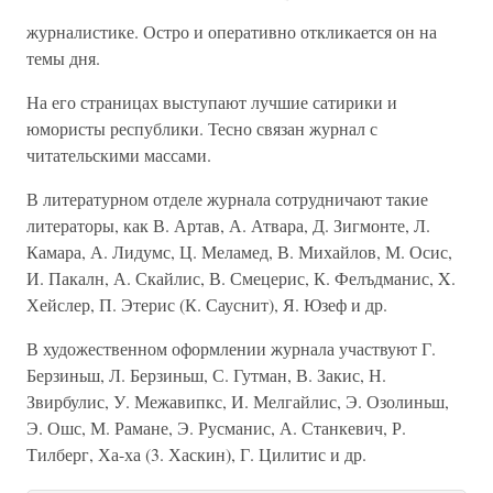
журналистике. Остро и оперативно откликается он на
темы дня.
На его страницах выступают лучшие сатирики и
юмористы республики. Тесно связан журнал с
читательскими массами.
В литературном отделе журнала сотрудничают такие
литераторы, как В. Артав, А. Атвара, Д. Зигмонте, Л.
Камара, А. Лидумс, Ц. Меламед, В. Михайлов, М. Осис,
И. Пакалн, А. Скайлис, В. Смецерис, К. Фелъдманис, X.
Хейслер, П. Этерис (К. Сауснит), Я. Юзеф и др.
В художественном оформлении журнала участвуют Г.
Берзиньш, Л. Берзиньш, С. Гутман, В. Закис, Н.
Звирбулис, У. Межавипкс, И. Мелгайлис, Э. Озолиньш,
Э. Ошс, М. Рамане, Э. Русманис, А. Станкевич, Р.
Тилберг, Ха-ха (3. Хаскин), Г. Цилитис и др.