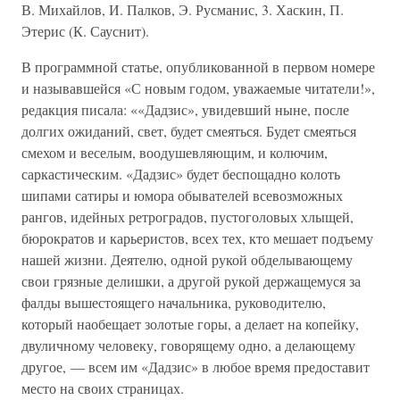
В. Михайлов, И. Палков, Э. Русманис, 3. Хаскин, П.
Этерис (К. Сауснит).
В программной статье, опубликованной в первом номере
и называвшейся «С новым годом, уважаемые читатели!»,
редакция писала: ««Дадзис», увидевший ныне, после
долгих ожиданий, свет, будет смеяться. Будет смеяться
смехом и веселым, воодушевляющим, и колючим,
саркастическим. «Дадзис» будет беспощадно колоть
шипами сатиры и юмора обывателей всевозможных
рангов, идейных ретроградов, пустоголовых хлыщей,
бюрократов и карьеристов, всех тех, кто мешает подъему
нашей жизни. Деятелю, одной рукой обделывающему
свои грязные делишки, а другой рукой держащемуся за
фалды вышестоящего начальника, руководителю,
который наобещает золотые горы, а делает на копейку,
двуличному человеку, говорящему одно, а делающему
другое, — всем им «Дадзис» в любое время предоставит
место на своих страницах.