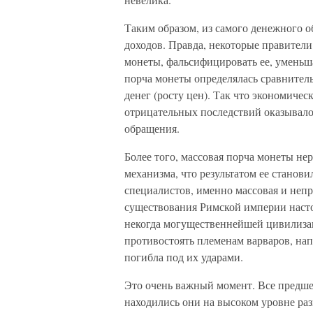
Таким образом, из самого денежного 
доходов. Правда, некоторые правители
монеты, фальсифицировать ее, уменьша
порча монеты определялась сравнител
денег (росту цен). Так что экономиче
отрицательных последствий оказывало
обращения.
Более того, массовая порча монеты не
механизма, что результатом ее станов
специалистов, именно массовая и неп
существования Римской империи насто
некогда могущественнейшей цивилизаци
противостоять племенам варваров, нап
погибла под их ударами.
Это очень важный момент. Все предше
находились они на высоком уровне раз