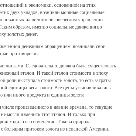
отношений и экономики, основанной на этих
этих двух укладов, возникли мощные социальные
основанных на личном человеческом управлении
 Таким образом, именно социальные движения во
ху золотых денег.
охваченной денежным обращением, возникали свои
ные противоречия.
и числами. Следовательно, должна была существовать
Денежный эталон. И такой эталон стоимости в эпоху
ой роли выступала стоимость золота, то есть затраты
ной единицы веса золота. Все цены устанавливались
го или иного продукта и единицы золота.
м числе произведенного в давние времена, то текущие
 не могли изменить этот эталон. И только при
роисходило его изменение. Такова природа
 с большим притоком золота из испанской Америки.