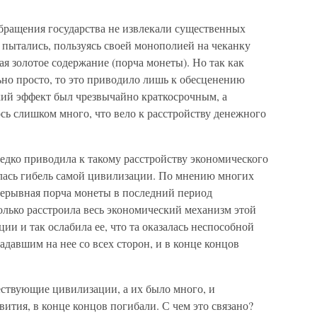
обращения государства не извлекали существенных
 пытались, пользуясь своей монополией на чеканку
я золотое содержание (порча монеты). Но так как
ьно просто, то это приводило лишь к обесценению
ский эффект был чрезвычайно краткосрочным, а
сь слишком много, что вело к расстройству денежного
редко приводила к такому расстройству экономического
илась гибель самой цивилизации. По мнению многих
рерывная порча монеты в последний период
лько расстроила весь экономический механизм этой
и и так ослабила ее, что та оказалась неспособной
адавшим на нее со всех сторон, и в конце концов
ствующие цивилизации, а их было много, и
вития, в конце концов погибали. С чем это связано?