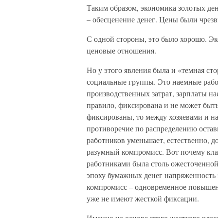
Таким образом, экономика золотых ден
– обесценение денег. Цены были чрез
С одной стороны, это было хорошо. Э
ценовые отношения.
Но у этого явления была и «темная сто
социальные группы. Это наемные работ
производственных затрат, зарплаты на
правило, фиксирована и не может быт
фиксированы, то между хозяевами и 
противоречие по распределению остав
работников уменьшает, естественно, до
разумный компромисс. Вот почему кла
работниками была столь ожесточенной в
эпоху бумажных денег напряженность э
компромисс – одновременное повышени
уже не имеют жесткой фиксации.
Именно на основе этого жесткого клас