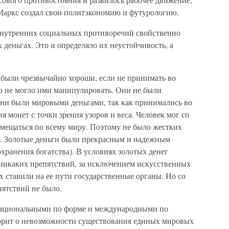
 Маркс создал свои политэкономию и футурологию.
внутренних социальных противоречий свойственно
деньгах. Это и определяло их неустойчивость, а
 были чрезвычайно хороши, если не принимать во
во не могло ими манипулировать. Они не были
ни были мировыми деньгами, так как принимались во
ия монет с точки зрения узоров и веса. Человек мог со
мещаться по всему миру. Поэтому не было жестких
з. Золотые деньги были прекрасным и надежным
охранения богатства). В условиях золотых денег
 никаких препятствий, за исключением искусственных
х ставили на ее пути государственные органы. Но со
ятствий не было.
национальными по форме и международными по
оворит о невозможности существования единых мировых