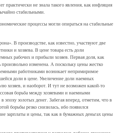
ег практически не знала такого явления, как инфляция
вычайно стабильными.
кономические процессы могли опираться на стабильные
рона». В производстве, как известно, участвуют две
ники и хозяева. В цене товара есть доли
емных рабочих и прибыли хозяев. Первая доля, как
ь произвольно изменена. А поскольку цены жестко
наемными работниками возникает непримиримое
шейся доли в цене. Увеличение доли наемных
лю хозяев, и наоборот. И тут не возможен какой-то
ссовая борьба между хозяевами и наемными
 эпоху золотых денег. Забегая вперед, отметим, что в
той борьбы резко снизилась, ибо появился
е зарплаты и цены, так как в бумажных деньгах цены
сового противостояния и развилось рабочее движение,