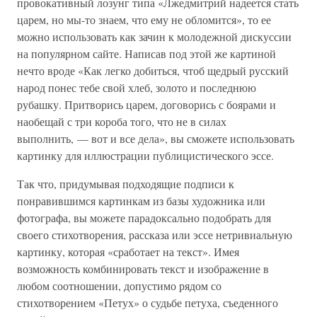
провокативный лозунг типа «Лжедмитрий надеется стать
царем, но мы-то знаем, что ему не обломится», то ее
можно использовать как зачин к молодежной дискуссии
на популярном сайте. Написав под этой же картиной
нечто вроде «Как легко добиться, чтоб щедрый русский
народ понес тебе свой хлеб, золото и последнюю
рубашку. Притворись царем, договорись с боярами и
наобещай с три короба того, что не в силах
выполнить, — вот и все дела», вы сможете использовать
картинку для иллюстрации публицистического эссе.
Так что, придумывая подходящие подписи к
понравившимся картинкам из базы художника или
фотографа, вы можете парадоксально подобрать для
своего стихотворения, рассказа или эссе нетривиальную
картинку, которая «сработает на текст». Имея
возможность комбинировать текст и изображение в
любом соотношении, допустимо рядом со
стихотворением «Петух» о судьбе петуха, съеденного