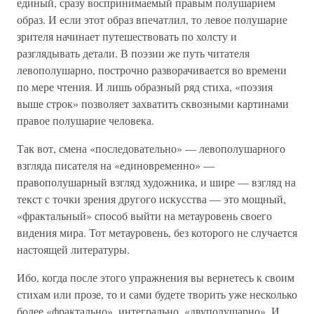
единый, сразу воспринимаемый правым полушарием
образ. И если этот образ впечатлил, то левое полушарие
зрителя начинает путешествовать по холсту и
разглядывать детали. В поэзии же путь читателя
левополушарно, построчно разворачивается во времени
по мере чтения. И лишь образный ряд стиха, «поэзия
выше строк» позволяет захватить сквозными картинами
правое полушарие человека.
Так вот, смена «последовательно» — левополушарного
взгляда писателя на «единовременно» —
правополушарный взгляд художника, и шире — взгляд на
текст с точки зрения другого искусства — это мощный,
«фрактальный» способ выйти на метауровень своего
видения мира. Тот метауровень, без которого не случается
настоящей литературы.
Ибо, когда после этого упражнения вы вернетесь к своим
стихам или прозе, то и сами будете творить уже несколько
более «фрактально», интегрально, «двуполушарно». И