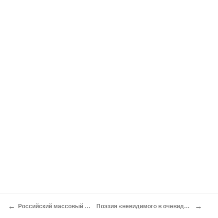
←
→
Российский массовый читатель — портрет без иллюзий
Поэзия «невидимого в очевидном»: как распознать текст в изображении?