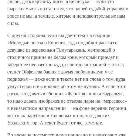
лисой, дать картинку лисы, а не петуха — если это
выразит мысль поэта о том, что нашей судьбой управляем
вовсе не мы, а темные, хитрые и неподконтрольные нам
силы.
С другой стороны, если вы даете текст в сборник
«Молодые поэты о Европе», туда подойдет рассказ о
девушке из деревеньки Тьмутаракань, мечтающей о
столичном принце на белом коне, который приедет и
заберет ее неизвестно куда, если иллюстрацией к тексту
станет Эйфелева башня с двумя любовниками у ее
подножья — даже если в тексте нет ни слова о том, куда
уедут герои и вы вообще об этом не думали. А если этот
рассказ отдавать в сборник «Женская лирика Зауралья»,
то надо давать изображение отъезда пары на «мерседесе»
в неизвестном направлении — на фоне деревни героини,
местных парубков в холщовых штанах и далеких
Уральских гор. А текст будет тот же, заметьте.
Во времена постмодернизма написано и нарисовано уже