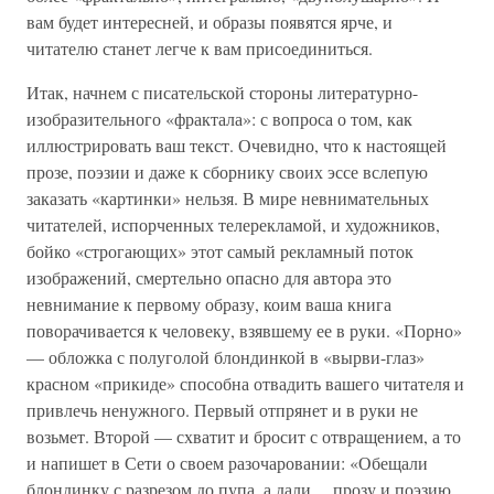
вам будет интересней, и образы появятся ярче, и
читателю станет легче к вам присоединиться.
Итак, начнем с писательской стороны литературно-
изобразительного «фрактала»: с вопроса о том, как
иллюстрировать ваш текст. Очевидно, что к настоящей
прозе, поэзии и даже к сборнику своих эссе вслепую
заказать «картинки» нельзя. В мире невнимательных
читателей, испорченных телерекламой, и художников,
бойко «строгающих» этот самый рекламный поток
изображений, смертельно опасно для автора это
невнимание к первому образу, коим ваша книга
поворачивается к человеку, взявшему ее в руки. «Порно»
— обложка с полуголой блондинкой в «вырви-глаз»
красном «прикиде» способна отвадить вашего читателя и
привлечь ненужного. Первый отпрянет и в руки не
возьмет. Второй — схватит и бросит с отвращением, а то
и напишет в Сети о своем разочаровании: «Обещали
блондинку с разрезом до пупа, а дали… прозу и поэзию.