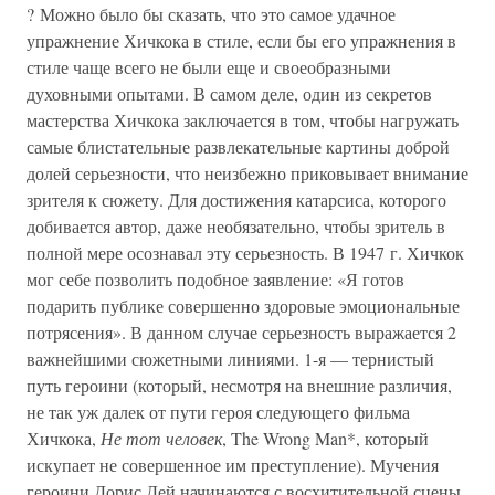
? Можно было бы сказать, что это самое удачное
упражнение Хичкока в стиле, если бы его упражнения в
стиле чаще всего не были еще и своеобразными
духовными опытами. В самом деле, один из секретов
мастерства Хичкока заключается в том, чтобы нагружать
самые блистательные развлекательные картины доброй
долей серьезности, что неизбежно приковывает внимание
зрителя к сюжету. Для достижения катарсиса, которого
добивается автор, даже необязательно, чтобы зритель в
полной мере осознавал эту серьезность. В 1947 г. Хичкок
мог себе позволить подобное заявление: «Я готов
подарить публике совершенно здоровые эмоциональные
потрясения». В данном случае серьезность выражается 2
важнейшими сюжетными линиями. 1-я — тернистый
путь героини (который, несмотря на внешние различия,
не так уж далек от пути героя следующего фильма
Хичкока,
Не тот человек
, The Wrong Man*, который
искупает не совершенное им преступление). Мучения
героини Дорис Дей начинаются с восхитительной сцены,