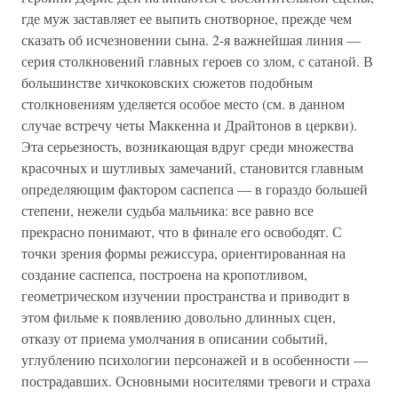
где муж заставляет ее выпить снотворное, прежде чем
сказать об исчезновении сына. 2-я важнейшая линия —
серия столкновений главных героев со злом, с сатаной. В
большинстве хичкоковских сюжетов подобным
столкновениям уделяется особое место (см. в данном
случае встречу четы Маккенна и Драйтонов в церкви).
Эта серьезность, возникающая вдруг среди множества
красочных и шутливых замечаний, становится главным
определяющим фактором саспепса — в гораздо большей
степени, нежели судьба мальчика: все равно все
прекрасно понимают, что в финале его освободят. С
точки зрения формы режиссура, ориентированная на
создание саспепса, построена на кропотливом,
геометрическом изучении пространства и приводит в
этом фильме к появлению довольно длинных сцен,
отказу от приема умолчания в описании событий,
углублению психологии персонажей и в особенности —
пострадавших. Основными носителями тревоги и страха