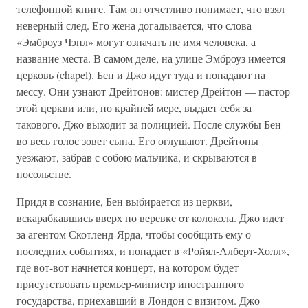
телефонной книге. Там он отчетливо понимает, что взял
неверный след. Его жена догадывается, что слова
«Эмброуз Чэпл» могут означать не имя человека, а
название места. В самом деле, на улице Эмброуз имеется
церковь (chapel). Бен и Джо идут туда и попадают на
мессу. Они узнают Дрейтонов: мистер Дрейтон — пастор
этой церкви или, по крайней мере, выдает себя за
такового. Джо выходит за полицией. После службы Бен
во весь голос зовет сына. Его оглушают. Дрейтоны
уезжают, забрав с собою мальчика, и скрываются в
посольстве.
Придя в сознание, Бен выбирается из церкви,
вскарабкавшись вверх по веревке от колокола. Джо идет
за агентом Скотленд-Ярда, чтобы сообщить ему о
последних событиях, и попадает в «Ройял-Алберт-Холл»,
где вот-вот начнется концерт, на котором будет
присутствовать премьер-министр иностранного
государства, приехавший в Лондон с визитом. Джо