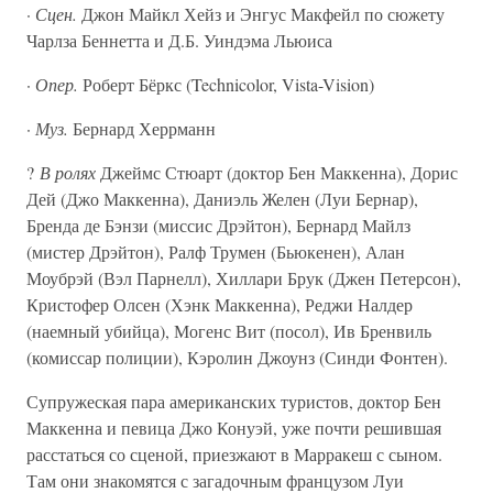
·
Сцен.
Джон Майкл Хейз и Энгус Макфейл по сюжету
Чарлза Беннетта и Д.Б. Уиндэма Льюиса
·
Опер.
Роберт Бёркс (Technicolor, Vista-Vision)
·
Муз.
Бернард Херрманн
?
В ролях
Джеймс Стюарт (доктор Бен Маккенна), Дорис
Дей (Джо Маккенна), Даниэль Желен (Луи Бернар),
Бренда де Бэнзи (миссис Дрэйтон), Бернард Майлз
(мистер Дрэйтон), Ралф Трумен (Бьюкенен), Алан
Моубрэй (Вэл Парнелл), Хиллари Брук (Джен Петерсон),
Кристофер Олсен (Хэнк Маккенна), Реджи Налдер
(наемный убийца), Могенс Вит (посол), Ив Бренвиль
(комиссар полиции), Кэролин Джоунз (Синди Фонтен).
Супружеская пара американских туристов, доктор Бен
Маккенна и певица Джо Конуэй, уже почти решившая
расстаться со сценой, приезжают в Марракеш с сыном.
Там они знакомятся с загадочным французом Луи