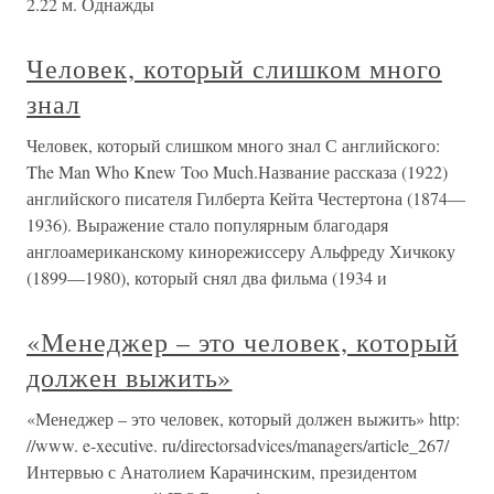
2.22 м. Однажды
Человек, который слишком много
знал
Человек, который слишком много знал С английского:
The Man Who Knew Too Much.Название рассказа (1922)
английского писателя Гилберта Кейта Честертона (1874—
1936). Выражение стало популярным благодаря
англоамериканскому кинорежиссеру Альфреду Хичкоку
(1899—1980), который снял два фильма (1934 и
«Менеджер – это человек, который
должен выжить»
«Менеджер – это человек, который должен выжить» http:
//www. e-xecutive. ru/directorsadvices/managers/article_267/
Интервью с Анатолием Карачинским, президентом