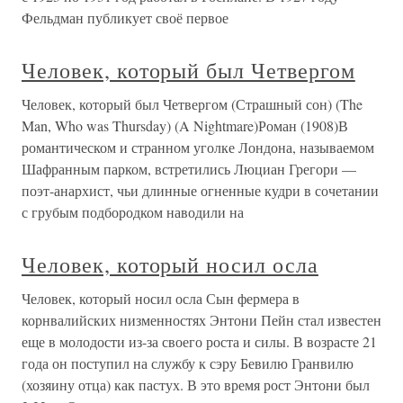
Фельдман публикует своё первое
Человек, который был Четвергом
Человек, который был Четвергом (Страшный сон) (The
Man, Who was Thursday) (A Nightmare)Роман (1908)В
романтическом и странном уголке Лондона, называемом
Шафранным парком, встретились Люциан Грегори —
поэт-анархист, чьи длинные огненные кудри в сочетании
с грубым подбородком наводили на
Человек, который носил осла
Человек, который носил осла Сын фермера в
корнвалийских низменностях Энтони Пейн стал известен
еще в молодости из-за своего роста и силы. В возрасте 21
года он поступил на службу к сэру Бевилю Гранвилю
(хозяину отца) как пастух. В это время рост Энтони был