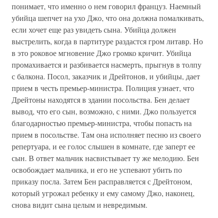
понимает, что именно о нем говорил француз. Наемный
убийца шепчет на ухо Джо, что она должна помалкивать,
если хочет еще раз увидеть сына. Убийца должен
выстрелить, когда в партитуре раздастся гром литавр. Но
в это роковое мгновение Джо громко кричит. Убийца
промахивается и разбивается насмерть, прыгнув в толпу
с балкона. Посол, заказчик и Дрейтонов, и убийцы, дает
прием в честь премьер-министра. Полиция узнает, что
Дрейтоны находятся в здании посольства. Бен делает
вывод, что его сын, возможно, с ними. Джо пользуется
благодарностью премьер-министра, чтобы попасть на
прием в посольстве. Там она исполняет песню из своего
репертуара, и ее голос слышен в комнате, где заперт ее
сын. В ответ мальчик насвистывает ту же мелодию. Бен
освобождает мальчика, и его не успевают убить по
приказу посла. Затем Бен расправляется с Дрейтоном,
который угрожал ребенку и ему самому Джо, наконец,
снова видит сына целым и невредимым.