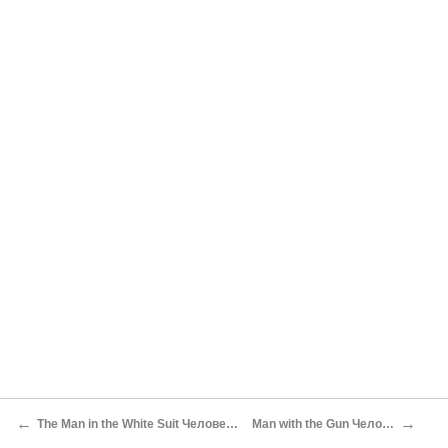
←
→
The Man in the White Suit Человек в белом костюме
Man with the Gun Человек с ружьем