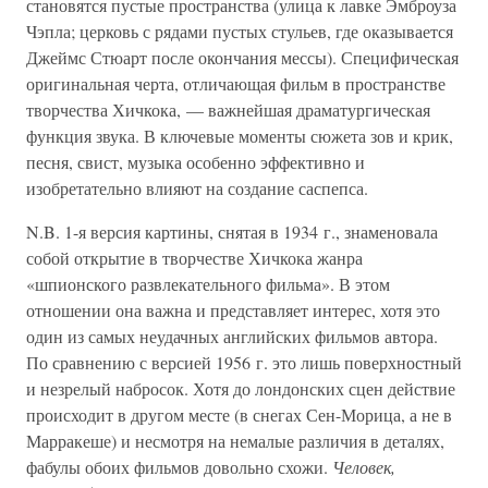
становятся пустые пространства (улица к лавке Эмброуза
Чэпла; церковь с рядами пустых стульев, где оказывается
Джеймс Стюарт после окончания мессы). Специфическая
оригинальная черта, отличающая фильм в пространстве
творчества Хичкока, — важнейшая драматургическая
функция звука. В ключевые моменты сюжета зов и крик,
песня, свист, музыка особенно эффективно и
изобретательно влияют на создание саспепса.
N.B. 1-я версия картины, снятая в 1934 г., знаменовала
собой открытие в творчестве Хичкока жанра
«шпионского развлекательного фильма». В этом
отношении она важна и представляет интерес, хотя это
один из самых неудачных английских фильмов автора.
По сравнению с версией 1956 г. это лишь поверхностный
и незрелый набросок. Хотя до лондонских сцен действие
происходит в другом месте (в снегах Сен-Морица, а не в
Марракеше) и несмотря на немалые различия в деталях,
фабулы обоих фильмов довольно схожи.
Человек,