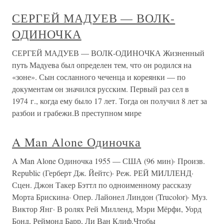
СЕРГЕЙ МАДУЕВ — ВОЛК-
ОДИНОЧКА
СЕРГЕЙ МАДУЕВ — ВОЛК-ОДИНОЧКА Жизненный
путь Мадуева был определен тем, что он родился на
«зоне». Сын сосланного чеченца и кореянки — по
документам он значился русским. Первый раз сел в
1974 г., когда ему было 17 лет. Тогда он получил 8 лет за
разбои и грабежи.В преступном мире
A Man Alone Одиночка
A Man Alone Одиночка 1955 — США (96 мин)· Произв.
Republic (Герберт Дж. Йейтс)· Реж. РЕЙ МИЛЛЕНД·
Сцен. Джон Такер Бэттл по одноименному рассказу
Морта Брискина· Опер. Лайонел Линдон (Trucolor)· Муз.
Виктор Янг· В ролях Рей Милленд, Мэри Мёрфи, Уорд
Бонд, Реймонд Барр, Ли Ван Клиф.Чтобы