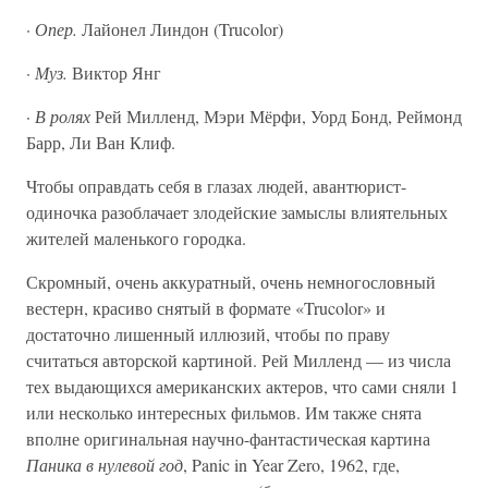
·
Опер.
Лайонел Линдон (Trucolor)
·
Муз.
Виктор Янг
·
В ролях
Рей Милленд, Мэри Мёрфи, Уорд Бонд, Реймонд
Барр, Ли Ван Клиф.
Чтобы оправдать себя в глазах людей, авантюрист-
одиночка разоблачает злодейские замыслы влиятельных
жителей маленького городка.
Скромный, очень аккуратный, очень немногословный
вестерн, красиво снятый в формате «Trucolor» и
достаточно лишенный иллюзий, чтобы по праву
считаться авторской картиной. Рей Милленд — из числа
тех выдающихся американских актеров, что сами сняли 1
или несколько интересных фильмов. Им также снята
вполне оригинальная научно-фантастическая картина
Паника в нулевой год
, Panic in Year Zero, 1962, где,