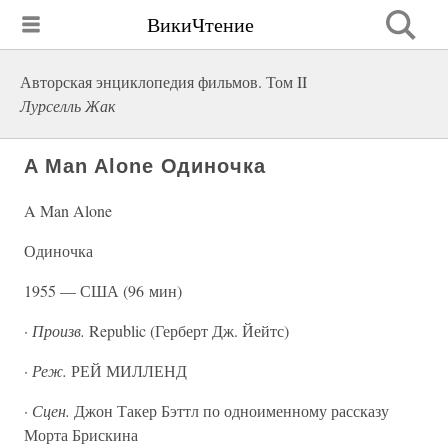
ВикиЧтение
Авторская энциклопедия фильмов. Том II
Лурселль Жак
A Man Alone Одиночка
A Man Alone
Одиночка
1955 — США (96 мин)
·
Произв.
Republic (Герберт Дж. Йейтс)
·
Реж.
РЕЙ МИЛЛЕНД
·
Сцен.
Джон Такер Бэттл по одноименному рассказу
Морта Брискина