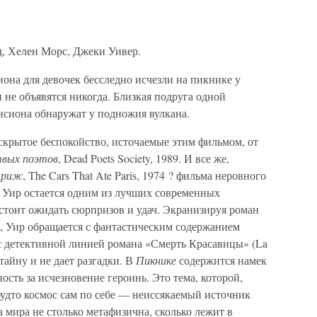
, Хелен Морс, Джеки Уивер.
иона для девочек бесследно исчезли на пикнике у
и не объявятся никогда. Близкая подруга одной
нсиона обнаружат у подножия вулкана.
 скрытое беспокойство, источаемые этим фильмом, от
вых поэтов
, Dead Poets Society, 1989. И все же,
ариж
, The Cars That Ate Paris, 1974 ? фильма неровного
 Уир остается одним из лучших современных
е стоит ожидать сюрпризов и удач. Экранизируя роман
, Уир обращается с фантастическим содержанием
с детективной линией романа «Смерть Красавицы» (La
 тайну и не дает разгадки. В
Пикнике
содержится намек
ность за исчезновение героинь. Это тема, которой,
будто космос сам по себе — неиссякаемый источник
а мира не столько метафизична, сколько лежит в