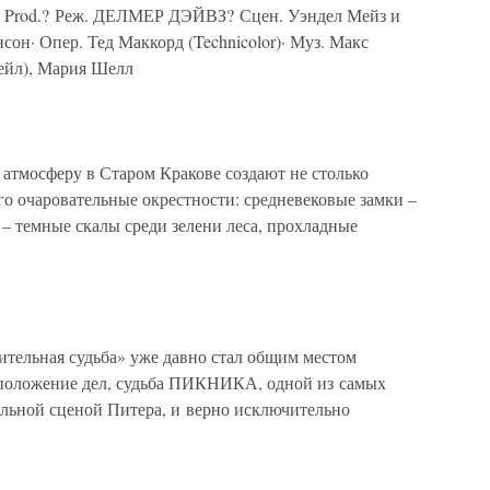
a Prod.? Реж. ДЕЛМЕР ДЭЙВЗ? Сцен. Уэндел Мейз и
он· Опер. Тед Маккорд (Technicolor)· Муз. Макс
ейл), Мария Шелл
тмосферу в Старом Кракове создают не столько
го очаровательные окрестности: средневековые замки –
– темные скалы среди зелени леса, прохладные
тельная судьба» уже давно стал общим местом
е положение дел, судьба ПИКНИКА, одной из самых
льной сценой Питера, и верно исключительно