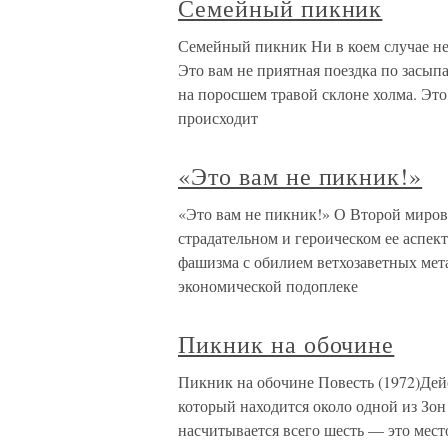
Семейный пикник
Семейный пикник Ни в коем случае н
Это вам не приятная поездка по засып
на поросшем травой склоне холма. Эт
происходит
«Это вам не пикник!»
«Это вам не пикник!» О Второй миров
страдательном и героическом ее аспек
фашизма с обилием ветхозаветных мет
экономической подоплеке
Пикник на обочине
Пикник на обочине Повесть (1972)Дейс
который находится около одной из Зо
насчитывается всего шесть — это мест