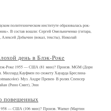
ском политехническом институте образовалась рок-
кник». В состав вошли: Сергей Омельниченко (гитара,
), Алексей Добычин (вокал, тексты), Николай
Плохой день в Блэк-Poкe
 Блэк-Poкe 1955 — США (81 мин)? Произв. MGM (Дори
Миллард Кауфмен по сюжету Хауарда Бреслина·
stmancolor)· Муз. Андре Превен· В pолях Спенсер
айан (Рино Смит), Энн
во повешенных
 1958 — США (106 мин)? Произв. Warner (Мартин