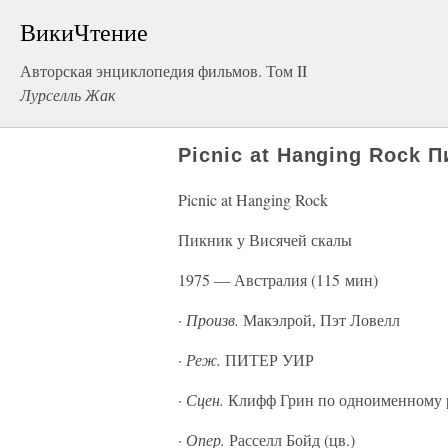
ВикиЧтение
Авторская энциклопедия фильмов. Том II
Лурселль Жак
Picnic at Hanging Rock 
Picnic at Hanging Rock
Пикник у Висячей скалы
1975 — Австралия (115 мин)
·
Произв.
Макэлрой, Пэт Ловелл
·
Реж.
ПИТЕР УИР
·
Сцен.
Клифф Грин по одноименному 
·
Опер.
Расселл Бойд (цв.)