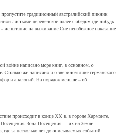
е пропустите традиционный австралийский пикник
анной листьями деревенской аллее с обедом где-нибудь
о – испытание на выживание.Сие неизбежное наказание
ой войне написано море книг, в основном, о
те. Столько же написано и о зверином лике германского
афор и аналогий. На порядок меньше – об
твие происходит в конце XX в. в городе Хармонте,
н Посещения. Зона Посещения — их на Земле
о, где за несколько лет до описываемых событий