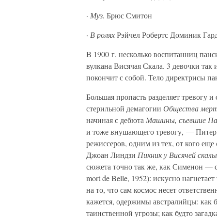
·
Муз.
Брюс Смитон
·
В ролях
Рэйчел Робертс Доминик Гард
В 1900 г. несколько воспитанниц панс
вулкана Висячая Скала. 3 девочки так 
покончит с собой. Тело директрисы па
Большая пропасть разделяет тревогу и
стерильной демагогии
Общества мерт
начиная с дебюта
Машины, съевшие П
и тоже внушающего тревогу, — Питер
режиссеров, одним из тех, от кого ещ
Джоан Линдзи
Пикник у Висячей скалы
сюжета точно так же, как Сименон — 
mort de Belle, 1952): искусно нагнетает
на то, что сам космос несет ответствен
кажется, одержимы австралийцы: как 
таинственной угрозы; как будто загадк