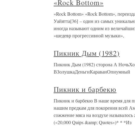
«Rock Bottom»
«Rock Bottom» «Rock Bottom», переизд
Уайятта[36] – один из самых уникальн
иногда называют одним из величайших
«шедевр прогрессивной музыки»,
Пикник Дым (1982)
Пикник Дым (1982) сторона А НочьХо
ВЗолушкаДеньгиКараванОпиумный
Пикник и барбекю
Пикник и барбекю В наше время для п
нашим предкам для покорения всей Аме
сожжение мяса на воздухе называлось
(«20,000 Quips &amp; Quotes»)* * *Из