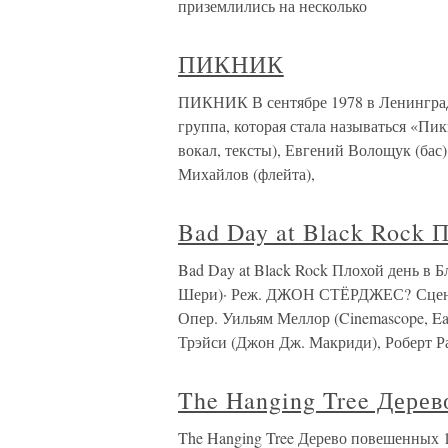
приземлились на несколько
ПИКНИК
ПИКНИК В сентябре 1978 в Ленинград
группа, которая стала называться «Пи
вокал, тексты), Евгений Волощук (бас
Михайлов (флейта),
Bad Day at Black Rock 
Bad Day at Black Rock Плохой день в
Шери)· Реж. ДЖОН СТЁРДЖЕС? Сцен. 
Опер. Уильям Меллор (Cinemascope, Ea
Трэйси (Джон Дж. Макриди), Роберт Р
The Hanging Tree Дере
The Hanging Tree Дерево повешенных