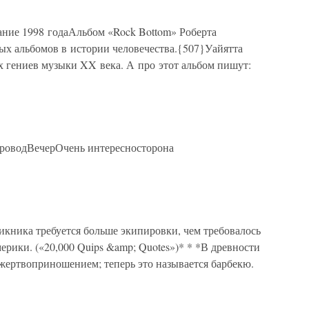
ание 1998 годаАльбом «Rock Bottom» Роберта
ых альбомов в истории человечества.{507}Уайятта
 гениев музыки XX века. А про этот альбом пишут:
роводВечерОчень интересносторона
икника требуется больше экипировки, чем требовалось
рики. («20,000 Quips &amp; Quotes»)* * *В древности
 жертвоприношением; теперь это называется барбекю.