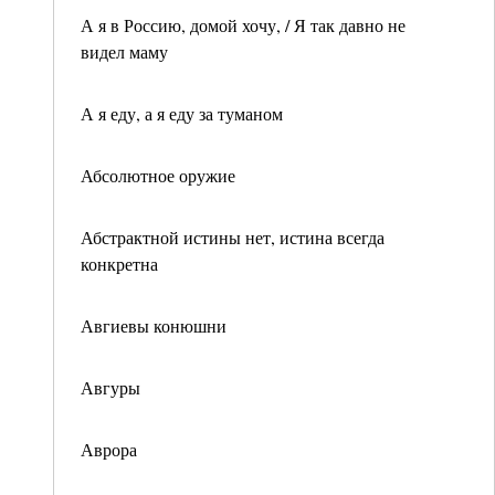
А я в Россию, домой хочу, / Я так давно не
видел маму
А я еду, а я еду за туманом
Абсолютное оружие
Абстрактной истины нет, истина всегда
конкретна
Авгиевы конюшни
Авгуры
Аврора