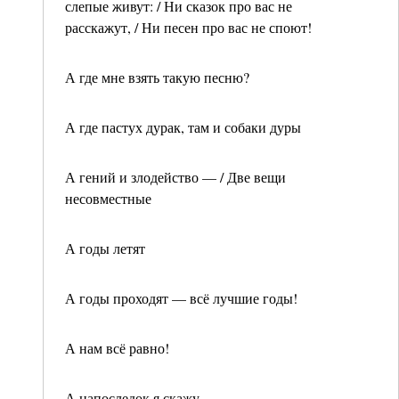
слепые живут: / Ни сказок про вас не
расскажут, / Ни песен про вас не споют!
А где мне взять такую песню?
А где пастух дурак, там и собаки дуры
А гений и злодейство — / Две вещи
несовместные
А годы летят
А годы проходят — всё лучшие годы!
А нам всё равно!
А напоследок я скажу