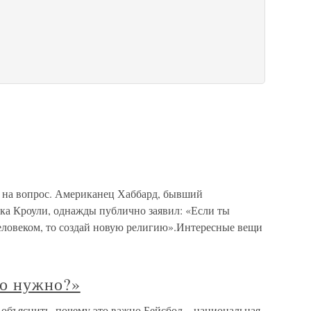
т на вопрос. Американец Хаббард, бывший
ека Кроули, однажды публично заявил: «Если ты
еловеком, то создай новую религию».Интересные вещи
то нужно?»
 объяснить, почему это важно Бейсбол – национальная