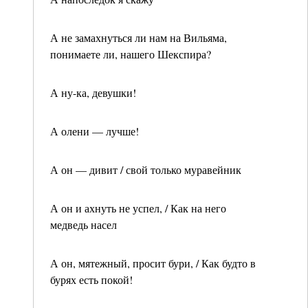
А не замахнуться ли нам на Вильяма,
понимаете ли, нашего Шекспира?
А ну-ка, девушки!
А олени — лучше!
А он — дивит / свой только муравейник
А он и ахнуть не успел, / Как на него
медведь насел
А он, мятежный, просит бури, / Как будто в
бурях есть покой!