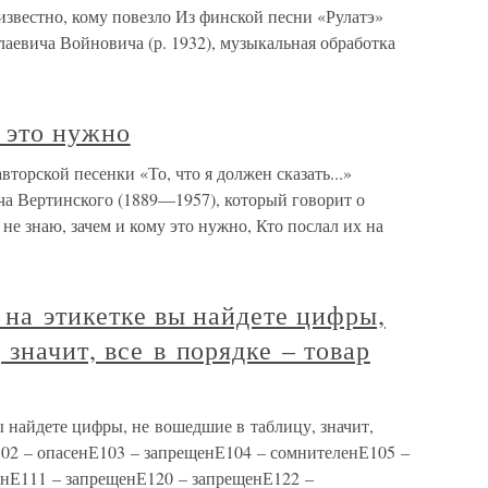
еизвестно, кому повезло Из финской песни «Рулатэ»
лаевича Войновича (р. 1932), музыкальная обработка
у это нужно
вторской песенки «То, что я должен сказать...»
ча Вертинского (1889—1957), который говорит о
не знаю, зачем и кому это нужно, Кто послал их на
 на этикетке вы найдете цифры,
значит, все в порядке – товар
ы найдете цифры, не вошедшие в таблицу, значит,
Е102 – опасенЕ103 – запрещенЕ104 – сомнителенЕ105 –
енЕ111 – запрещенЕ120 – запрещенЕ122 –