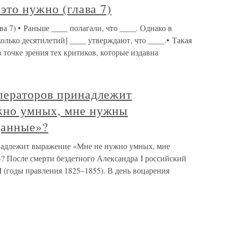
это нужно (глава 7)
ва 7) • Раньше ____ полагали, что ____. Однако в
олько десятилетий] ____ утверждают, что ____.• Такая
 точке зрения тех критиков, которые издавна
ператоров принадлежит
жно умных, мне нужны
данные»?
надлежит выражение «Мне не нужно умных, мне
 После смерти бездетного Александра I российский
I (годы правления 1825–1855). В день воцарения