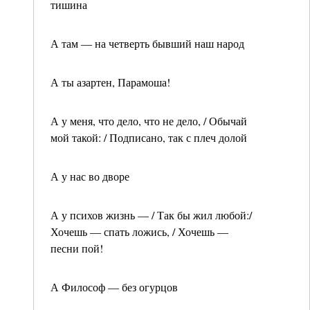
тишина
А там — на четверть бывший наш народ
А ты азартен, Парамоша!
А у меня, что дело, что не дело, / Обычай
мой такой: / Подписано, так с плеч долой
А у нас во дворе
А у психов жизнь — / Так бы жил любой:/
Хочешь — спать ложись, / Хочешь —
песни пой!
А Философ — без огурцов