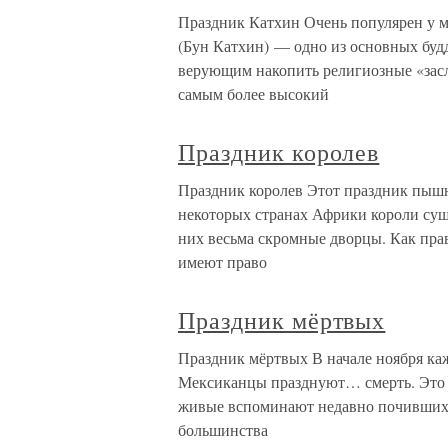
Праздник Катхин Очень популярен у 
(Бун Катхин) — одно из основных будд
верующим накопить религиозные «засл
самым более высокий
Праздник королев
Праздник королев Этот праздник пышн
некоторых странах Африки короли суще
них весьма скромные дворцы. Как прав
имеют право
Праздник мёртвых
Праздник мёртвых В начале ноября ка
Мексиканцы празднуют… смерть. Это тр
живые вспоминают недавно почивших 
большинства