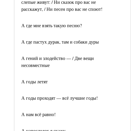
слепые живут: / Ни сказок про вас не
расскажут, / Ни песен про вас не споют!
А где мне взять такую песню?
А где пастух дурак, там и собаки дуры
А гений и злодейство — / Две вещи
несовместные
А годы летят
А годы проходят — всё лучшие годы!
А нам всё равно!
А напоследок я скажу