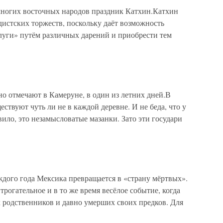
многих восточных народов праздник Катхин.Катхин
истских торжеств, поскольку даёт возможность
уги» путём различных дарений и приобрести тем
о отмечают в Камеруне, в один из летних дней.В
ствуют чуть ли не в каждой деревне. И не беда, что у
ило, это незамысловатые мазанки. Зато эти государи
ждого года Мексика превращается в «страну мёртвых».
огательное и в то же время весёлое событие, когда
родственников и давно умерших своих предков. Для