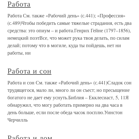
Работа
Работа См. также «Рабочий день» (с.441); «Профессия»
(с.489)Чтобы победить самые тяжелые страдания, есть два
средства: это опиум – и работа.Генрих Гейне (1797–1856),
немецкий поэтВсе, что может рука твоя делать, по силам
делай; потому что в могиле, куда ты пойдешь, нет ни
работы, ни
Работа и сон
Работа и сон См. также «Рабочий день» (с.441)Сладок сон
трудящегося, мало ли, много ли он съест; но пресыщение
богатого не дает ему уснуть.Библия – Екклесиаст, 5, 11Я
обнаружил, что могу работать примерно на два часа в
день больше, если после обеда часок посплю.Уинстон
Черчилль
Работа и дом