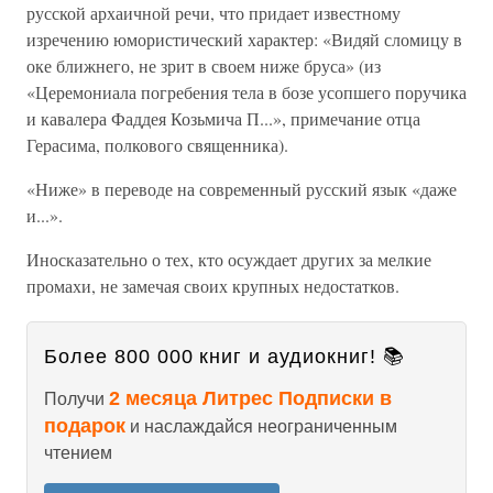
русской архаичной речи, что придает известному
изречению юмористический характер: «Видяй сломицу в
оке ближнего, не зрит в своем ниже бруса» (из
«Церемониала погребения тела в бозе усопшего поручика
и кавалера Фаддея Козьмича П...», примечание отца
Герасима, полкового священника).
«Ниже» в переводе на современный русский язык «даже
и...».
Иносказательно о тех, кто осуждает других за мелкие
промахи, не замечая своих крупных недостатков.
Более 800 000 книг и аудиокниг! 📚
2 месяца Литрес Подписки в
Получи
подарок
и наслаждайся неограниченным
чтением