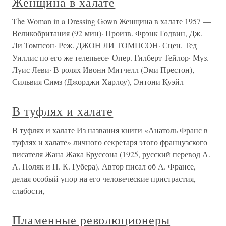
Женщина в халате
The Woman in a Dressing Gown Женщина в халате 1957 —
Великобритания (92 мин)· Произв. Фрэнк Годвин, Дж.
Ли Томпсон· Реж. ДЖОН ЛИ ТОМПСОН· Сцен. Тед
Уиллис по его же телепьесе· Опер. Гилберт Тейлор· Муз.
Луис Леви· В ролях Ивонн Митчелл (Эми Престон),
Сильвия Симз (Джорджи Харлоу), Энтони Куэйл
В туфлях и халате
В туфлях и халате Из названия книги «Анатоль Франс в
туфлях и халате» личного секретаря этого французского
писателя Жана Жака Бруссона (1925, русский перевод А.
А. Поляк и П. К. Губера). Автор писал об А. Франсе,
делая особый упор на его человеческие пристрастия,
слабости,
Пламенные революционеры