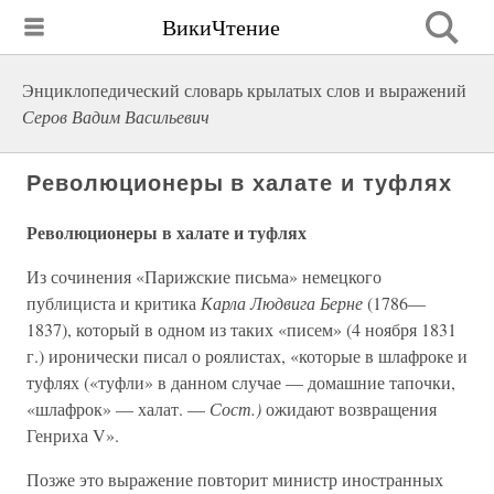
ВикиЧтение
Энциклопедический словарь крылатых слов и выражений
Серов Вадим Васильевич
Революционеры в халате и туфлях
Революционеры в халате и туфлях
Из сочинения «Парижские письма» немецкого
публициста и критика
Карла Людвига Берне
(1786—
1837), который в одном из таких «писем» (4 ноября 1831
г.) иронически писал о роялистах, «которые в шлафроке и
туфлях («туфли» в данном случае — домашние тапочки,
«шлафрок» — халат. —
Сост.)
ожидают возвращения
Генриха V».
Позже это выражение повторит министр иностранных