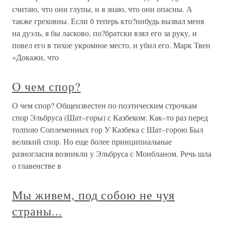
считаю, что они глупы, и я знаю, что они опасны. А
также греховны. Если б теперь кто?нибудь вызвал меня
на дуэль, я бы ласково, по?братски взял его за руку, и
повел его в тихое укромное место, и убил его. Марк Твен
«Докажи, что
О чем спор?
О чем спор? Общеизвестен по поэтическим строчкам
спор Эльбруса (Шат–горы) с Казбеком: Как–то раз перед
толпою Соплеменных гор У Казбека с Шат–горою Был
великий спор. Но еще более принципиальные
разногласия возникли у Эльбруса с Монбланом. Речь шла
о главенстве в
Мы живем, под собою не чуя
страны...