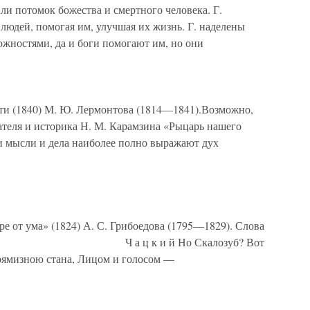
и потомок божества и смертного человека. Г.
людей, помогая им, улучшая их жизнь. Г. наделены
жностями, да и боги помогают им, но они
ти (1840) М. Ю. Лермонтова (1814—1841).Возможно,
ателя и историка Н. М. Карамзина «Рыцарь нашего
ьи мысли и дела наиболее полно выражают дух
ре от ума» (1824) А. С. Грибоедова (1795—1829). Слова
 1): Ч а ц к и й Но Скалозуб? Вот
прямизною стана, Лицом и голосом —