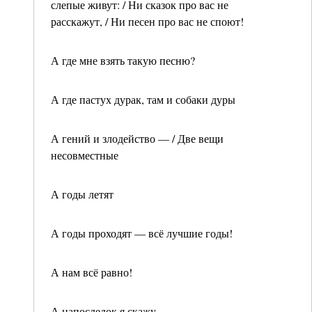
слепые живут: / Ни сказок про вас не
расскажут, / Ни песен про вас не споют!
А где мне взять такую песню?
А где пастух дурак, там и собаки дуры
А гений и злодейство — / Две вещи
несовместные
А годы летят
А годы проходят — всё лучшие годы!
А нам всё равно!
А напоследок я скажу