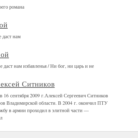
оего романа
рой
е даст нам
рой
е даст нам избавленья / Ни бог, ни царь и не
лексей Ситников
в 16 сентября 2009 г.Алексей Сергеевич Ситников
ров Владимирской области. В 2004 г. окончил ПТУ
жбу в армии проходил в элитной части —
ыл