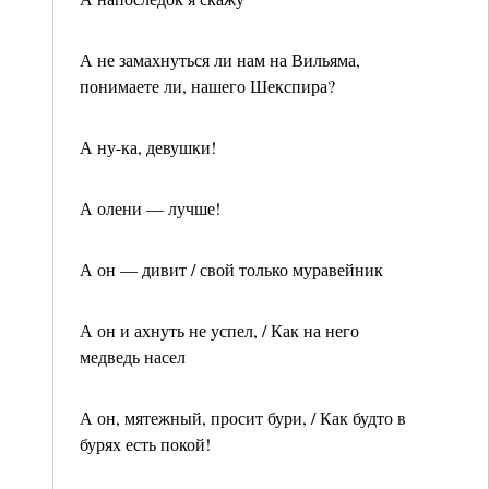
А не замахнуться ли нам на Вильяма,
понимаете ли, нашего Шекспира?
А ну-ка, девушки!
А олени — лучше!
А он — дивит / свой только муравейник
А он и ахнуть не успел, / Как на него
медведь насел
А он, мятежный, просит бури, / Как будто в
бурях есть покой!