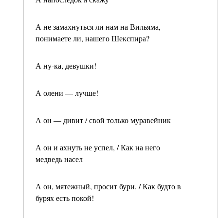
А не замахнуться ли нам на Вильяма,
понимаете ли, нашего Шекспира?
А ну-ка, девушки!
А олени — лучше!
А он — дивит / свой только муравейник
А он и ахнуть не успел, / Как на него
медведь насел
А он, мятежный, просит бури, / Как будто в
бурях есть покой!