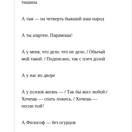
тишина
А там — на четверть бывший наш народ
А ты азартен, Парамоша!
А у меня, что дело, что не дело, / Обычай
мой такой: / Подписано, так с плеч долой
А у нас во дворе
А у психов жизнь — / Так бы жил любой:/
Хочешь — спать ложись, / Хочешь —
песни пой!
А Философ — без огурцов