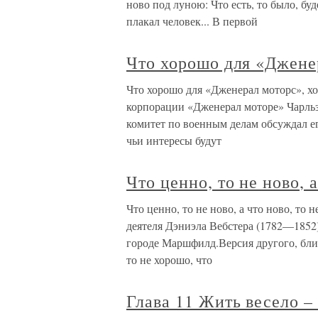
ново под луною: Что есть, то было, бу
плакал человек... В первой
Что хорошо для «Джене
Что хорошо для «Дженерал моторс», х
корпорации «Дженерал моторе» Чарльза
комитет по военным делам обсуждал ег
чьи интересы будут
Что ценно, то не ново, а
Что ценно, то не ново, а что ново, то
деятеля Дэниэла Вебстера (1782—1852),
городе Маршфилд.Версия другого, близ
то не хорошо, что
Глава 11 Жить весело –