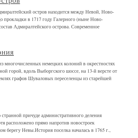
остров
миралтейский остров находится между Невой, Ново-
 прокладки в 1717 году Галерного (ныне Ново-
 состав Адмиралтейского острова. Современное
ония
из многочисленных немецких колоний в окрестностях
ной горой, вдоль Выборгского шоссе, на 13-й версте от
 землях графов Шуваловых переселенцы из старейшей
о странной причуде административного деления
отя расположено прямо напротив новостроек
м берегу Невы.История поселка началась в 1765 г.,