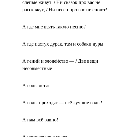
слепые живут: / Ни сказок про вас не
расскажут, / Ни песен про вас не споют!
А где мне взять такую песню?
А где пастух дурак, там и собаки дуры
А гений и злодейство — / Две вещи
несовместные
А годы летят
А годы проходят — всё лучшие годы!
А нам всё равно!
А напоследок я скажу