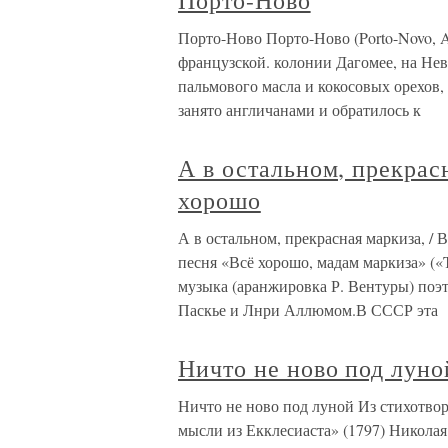
Порто-Ново
Порто-Ново Порто-Ново (Porto-Novo, A
французской. колонии Дагомее, на Не
пальмового масла и кокосовых орехов, 
занято англичанами и обратилось к
А в остальном, прекрасн
хорошо
А в остальном, прекрасная маркиза, /
песня «Всё хорошо, мадам маркиза» («To
музыка (аранжировка Р. Вентуры) поэ
Паскье и Лнри Аллюмом.В СССР эта
Ничто не ново под луно
Ничто не ново под луной Из стихотв
мысли из Екклесиаста» (1797) Никола