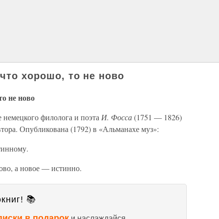
 что хорошо, то не ново
то не ново
 немецкого филолога и поэта
И. Фосса
(1751 — 1826)
втора. Опубликована (1792) в «Альманахе муз»:
тинному.
ово, а новое — истинно.
книг! 📚
писки в подарок
и наслаждайся