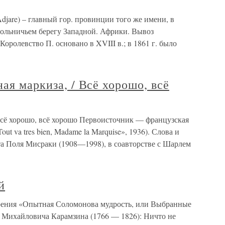
djare) – главный гор. провинции того же имени, в
вольничьем берегу Западной. Африки. Вывоз
Королевство П. основано в XVIII в.; в 1861 г. было
ая маркиза, / Всё хорошо, всё
 Всё хорошо, всё хорошо Первоисточник — французская
ut va tres bien, Madame la Marquise», 1936). Слова и
та Поля Мисраки (1908—1998), в соавторстве с Шарлем
й
орения «Опытная Соломонова мудрость, или Выбранные
я Михайловича Карамзина (1766 — 1826): Ничто не