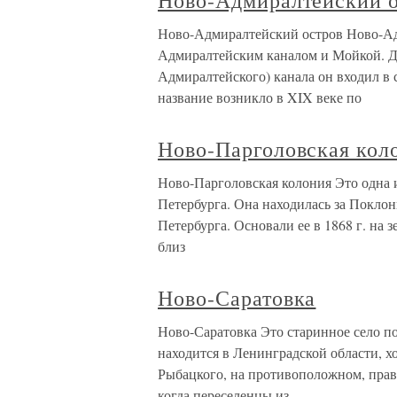
Ново-Адмиралтейский 
Ново-Адмиралтейский остров Ново-Ад
Адмиралтейским каналом и Мойкой. До
Адмиралтейского) канала он входил в
название возникло в XIX веке по
Ново-Парголовская кол
Ново-Парголовская колония Это одна 
Петербурга. Она находилась за Поклон
Петербурга. Основали ее в 1868 г. на
близ
Ново-Саратовка
Ново-Саратовка Это старинное село п
находится в Ленинградской области, х
Рыбацкого, на противоположном, право
когда переселенцы из