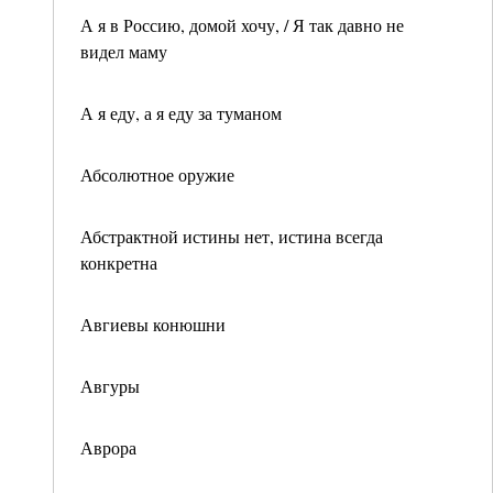
А я в Россию, домой хочу, / Я так давно не
видел маму
А я еду, а я еду за туманом
Абсолютное оружие
Абстрактной истины нет, истина всегда
конкретна
Авгиевы конюшни
Авгуры
Аврора