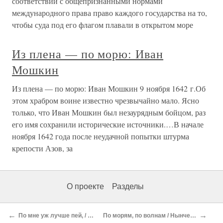
соответствии с общепризнанными нормами
международного права право каждого государства на то,
чтобы суда под его флагом плавали в открытом море
Из плена — по морю: Иван
Мошкин
Из плена — по морю: Иван Мошкин 9 ноября 1642 г.Об
этом храбром воине известно чрезвычайно мало. Ясно
только, что Иван Мошкин был незаурядным бойцом, раз
его имя сохранили исторические источники.…В начале
ноября 1642 года после неудачной попытки штурма
крепости Азов, за
О проекте
Разделы
←
→
По мне уж лучше пей, / Да дело разумей
По морям, по волнам / Нынче здесь, завтра там