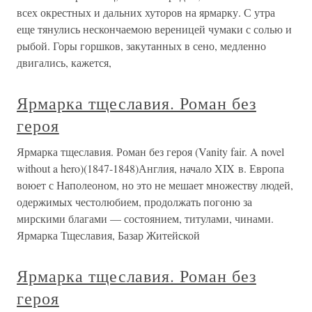
всех окрестных и дальних хуторов на ярмарку. С утра
еще тянулись нескончаемою вереницей чумаки с солью и
рыбой. Горы горшков, закутанных в сено, медленно
двигались, кажется,
Ярмарка тщеславия. Роман без
героя
Ярмарка тщеславия. Роман без героя (Vanity fair. A novel
without a hero)(1847-1848)Англия, начало XIX в. Европа
воюет с Наполеоном, но это не мешает множеству людей,
одержимых честолюбием, продолжать погоню за
мирскими благами — состоянием, титулами, чинами.
Ярмарка Тщеславия, Базар Житейской
Ярмарка тщеславия. Роман без
героя