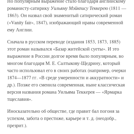
Но популярным выражение стало благодаря английскому
романисту-сатирику
Уильяму Мэйкпису Теккерею
(1811 —
1863). Он назвал свой знаменитый сатирический роман
(«Vanity fair», 1847), изображающий нравы современной
ему Англии.
Сначала в русском переводе (издания 1853, 1873, 1885)
этот роман назывался «Базар житейской суеты». И это
выражение в России долгое время было популярным, во
многом благодаря М. Е. Салтыкову-Щедрину, который
часто использовал его в своих работах (например, очерки
1874—1877 гг. «В среде умеренности и аккуратности» и
др.). Позже его сменила современная, ныне классическая
версия названия романа Уильяма Теккерея — «Ярмарка
тщеславия».
Иносказательно об обществе, где правит бал погоня за
успехом, забота о престиже, карьере и т. д. (неодобр.,
презрит.).