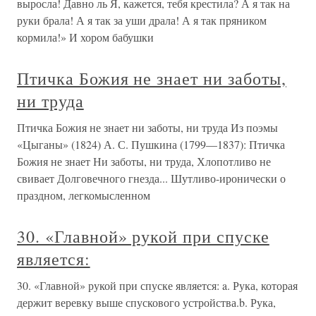
выросла! Давно ль Я, кажется, тебя крестила? А я так на
руки брала! А я так за уши драла! А я так пряником
кормила!» И хором бабушки
Птичка Божия не знает ни заботы,
ни труда
Птичка Божия не знает ни заботы, ни труда Из поэмы
«Цыганы» (1824) А. С. Пушкина (1799—1837): Птичка
Божия не знает Ни заботы, ни труда, Хлопотливо не
свивает Долговечного гнезда... Шутливо-иронически о
праздном, легкомысленном
30. «Главной» рукой при спуске
является:
30. «Главной» рукой при спуске является: a. Рука, которая
держит веревку выше спускового устройства.b. Рука,