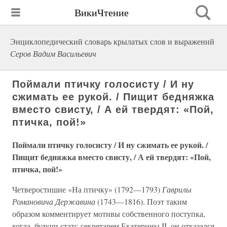
ВикиЧтение
Энциклопедический словарь крылатых слов и выражений
Серов Вадим Васильевич
Поймали птичку голосисту / И ну
сжимать ее рукой. / Пищит бедняжка
вместо свисту, / А ей твердят: «Пой,
птичка, пой!»
Поймали птичку голосисту / И ну сжимать ее рукой. /
Пищит бедняжка вместо свисту, / А ей твердят: «Пой,
птичка, пой!»
Четверостишие «На птичку» (1792—1793)
Гаврилы
Романовича Державина
(1743—1816). Поэт таким
образом комментирует мотивы собственного поступка,
когда, будучи статс-секретарем Екатерины II, он отказался