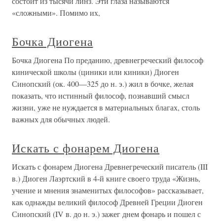
состоит из тысячи линз. Эти глаза называются
«сложными». Помимо их,
Бочка Диогена
Бочка Диогена По преданию, древнегреческий философ
кинической школы (циники или киники) Диоген
Синопский (ок. 400—325 до н. э.) жил в бочке, желая
показать, что истинный философ, познавший смысл
жизни, уже не нуждается в материальных благах, столь
важных для обычных людей.
Искать с фонарем Диогена
Искать с фонарем Диогена Древнегреческий писатель (III
в.) Диоген Лаэртский в 4-й книге своего труда «Жизнь,
учение и мнения знаменитых философов» рассказывает,
как однажды великий философ Древней Греции Диоген
Синопский (IV в. до н. э.) зажег днем фонарь и пошел с