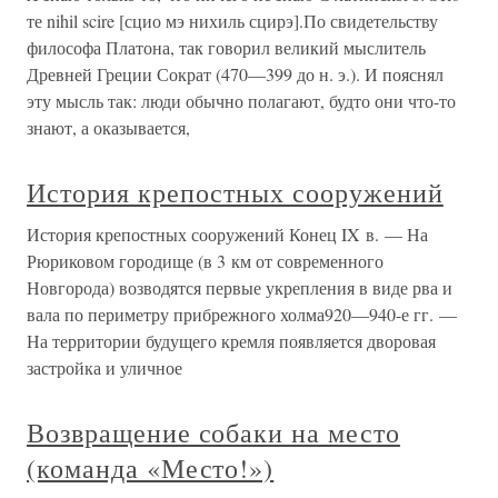
те nihil scire [сцио мэ нихиль сцирэ].По свидетельству
философа Платона, так говорил великий мыслитель
Древней Греции Сократ (470—399 до н. э.). И пояснял
эту мысль так: люди обычно полагают, будто они что-то
знают, а оказывается,
История крепостных сооружений
История крепостных сооружений Конец IX в. — На
Рюриковом городище (в 3 км от современного
Новгорода) возводятся первые укрепления в виде рва и
вала по периметру прибрежного холма920—940-е гг. —
На территории будущего кремля появляется дворовая
застройка и уличное
Возвращение собаки на место
(команда «Место!»)