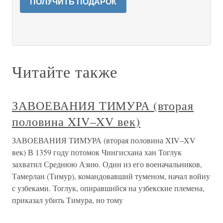
ПОЛУЧИТЬ ПОДАРОК
Читайте также
ЗАВОЕВАНИЯ ТИМУРА (вторая
половина XIV–XV век)
ЗАВОЕВАНИЯ ТИМУРА (вторая половина XIV–XV
век) В 1359 году потомок Чингисхана хан Тоглук
захватил Среднюю Азию. Один из его военачальников,
Тамерлан (Тимур), командовавший туменом, начал войну
с узбеками. Тоглук, опиравшийся на узбекские племена,
приказал убить Тимура, но тому