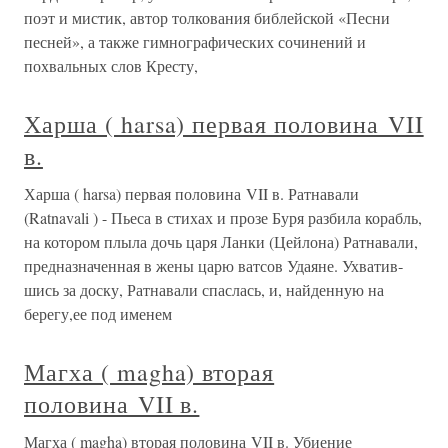
поэт и мис­тик, автор толкования библейской «Песни
песней», а также гимнографических сочинений и
похвальных слов Кресту,
Харша ( harsa) первая половина VII
в.
Харша ( harsa) первая половина VII в. Ратнавали
(Ratnavali ) - Пьеса в стихах и прозе Буря разбила корабль,
на котором плыла дочь царя Ланки (Цейлона) Ратнавали,
предназначенная в жены царю ватсов Удаяне. Ухватив­
шись за доску, Ратнавали спаслась, и, найденную на
берегу,ее под именем
Магха ( magha) вторая
половина VII в.
Магха ( magha) вторая половина VII в. Убиение