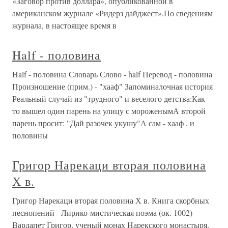
«Заговор против доллара», опубликованной в
американском журнале «Ридерз дайджест».По сведениям
журнала, в настоящее время в
Half - половина
Half - половина Словарь Слово - half Перевод - половина
Произношение (прим.) - "хааф" Запоминалочная история
Реальный случай из "трудного" и веселого детства:Как-
то вышел один парень на улицу с мороженымА второй
парень просит: "Дай разочек укушу"А сам - хааф , и
половины
Григор Нарекаци вторая половина
Х в.
Григор Нарекаци вторая половина Х в. Книга скорбных
песнопений - Лирико-мистическая поэма (ок. 1002)
Вардапет Григор, ученый монах Нарекского монастыря,