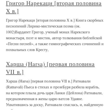
Григор Нарекаци [вторая половина
Х в.]
Григор Нарекаци [вторая половина Х в.] Книга скорбных
песнопений Лирико-мистическая поэма (ок.
1002)Вардапет Григор, ученый монах Нарекского
монастыря, поэт и мистик, автор толкования библейской
«Песни песней», а также гимнографических сочинений и
похвальных слов Кресту,
Харша (Harsa) [первая половина
VII в.]
Харша (Harsa) [первая половина VII в.] Ратнавали
(Ratnavali) Пьеса в стихах и прозеБуря разбила корабль,
на котором плыла дочь царя Ланки (Цейлона) Ратнавали,
предназначенная в жены царю ватсов Удаяне.
Ухватившись за доску, Ратнавали спаслась, и, найденную