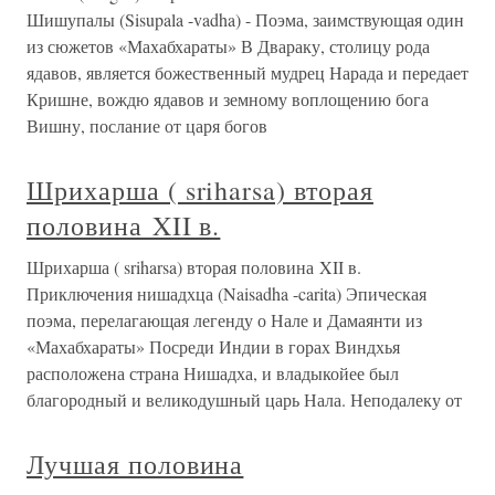
Шишупалы (Sisupala -vadha) - Поэма, заимствующая один
из сюжетов «Махабхараты» В Двараку, столицу рода
ядавов, является божественный мудрец Нарада и передает
Кришне, вождю ядавов и земному воплощению бога
Вишну, послание от царя богов
Шрихарша ( sriharsa) вторая
половина XII в.
Шрихарша ( sriharsa) вторая половина XII в.
Приключения нишадхца (Naisadha -carita) Эпическая
поэма, перелагающая легенду о Нале и Дамаянти из
«Махабхараты» Посреди Индии в горах Виндхья
расположена страна Нишадха, и владыкойее был
благородный и великодушный царь Нала. Неподале­ку от
Лучшая половина