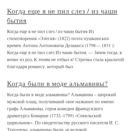
Когда еще я не пил слез / из чаши
бытия
Когда еще я не пил слез / из чаши бытия Из
стихотворения «Элегия» (1822) поэта пушкинских
времен Антона Антоновича Дельвига (1798— 1831 ):
Когда еще я не пил слез Из чаши бытия, — Зачем тогда, в
венке из роз, К теням не отбыл я! Строчка стала крылатой
благодаря романсу, который был
Когда были в моде альмавивы?
Когда были в моде альмавивы? Альмавива – широкий
мужской плащ, получивший свое название по имени
графа Альмавивы, героя комедии французского
драматурга Бомарше (1732–1799) «Севильский
цирюльник». По свидетельству русского писателя И. С.
Тургенева, альмавивы были «в великой