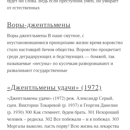
будет ни слова. Ведь если преступник умен, он умирает
от естественных
Воры-джентльмены
Воры-джентльмены В наше смутное, с
неустановившимися принципами жизни время воровство
стало настоящий бичом общества. Воровство процветает
среди деградирующих и бедствующих — бомжей, так
называемые «несуны» по кусочкам разворовывают и
разваливают государственные
«Джентльмены удачи» (1972)
«Джентльмены удачи» (1972) реж. Александр Серый,
сцен. Виктории Токаревой (р. 1937) и Георгия Данелии
(р. 1930) 300 Как стемнеет, будем брать. 301 Нехороший
человек – редиска. 302 Все побежали – и я побежал. 303
Моргалы выколю, пасть порву! Всю жизнь на лекарства