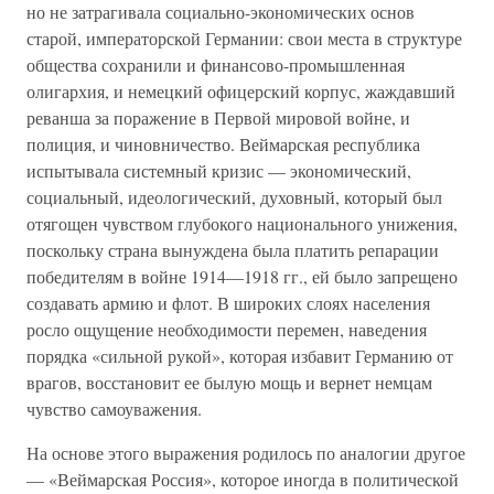
но не затрагивала социально-экономических основ
старой, императорской Германии: свои места в структуре
общества сохранили и финансово-промышленная
олигархия, и немецкий офицерский корпус, жаждавший
реванша за поражение в Первой мировой войне, и
полиция, и чиновничество. Веймарская республика
испытывала системный кризис — экономический,
социальный, идеологический, духовный, который был
отягощен чувством глубокого национального унижения,
поскольку страна вынуждена была платить репарации
победителям в войне 1914—1918 гг., ей было запрещено
создавать армию и флот. В широких слоях населения
росло ощущение необходимости перемен, наведения
порядка «сильной рукой», которая избавит Германию от
врагов, восстановит ее былую мощь и вернет немцам
чувство самоуважения.
На основе этого выражения родилось по аналогии другое
— «Веймарская Россия», которое иногда в политической