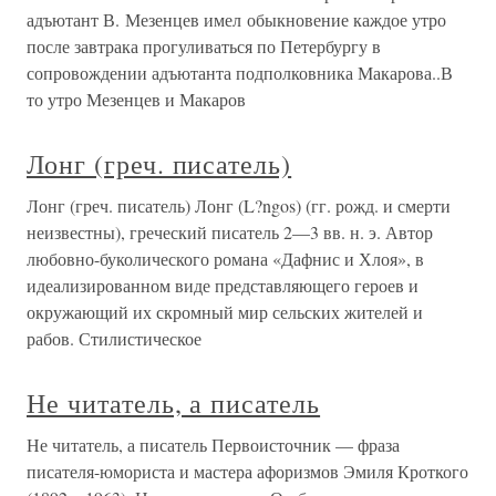
адъютант В. Мезенцев имел обыкновение каждое утро
после завтрака прогуливаться по Петербургу в
сопровождении адъютанта подполковника Макарова..В
то утро Мезенцев и Макаров
Лонг (греч. писатель)
Лонг (греч. писатель) Лонг (L?ngos) (гг. рожд. и смерти
неизвестны), греческий писатель 2—3 вв. н. э. Автор
любовно-буколического романа «Дафнис и Хлоя», в
идеализированном виде представляющего героев и
окружающий их скромный мир сельских жителей и
рабов. Стилистическое
Не читатель, а писатель
Не читатель, а писатель Первоисточник — фраза
писателя-юмориста и мастера афоризмов Эмиля Кроткого