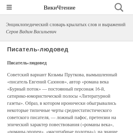
ВикиЧтение
Энциклопедический словарь крылатых слов и выражений
Серов Вадим Васильевич
Писатель-людовед
Писатель-людовед
Советский вариант Козьмы Пруткова, вымышленный
«писатель Евгений Сазонов», автор «романа века
«Бурный поток» — постоянный персонаж 16-й,
сатирико-юмористической полосы «Литературной
газеты». Образ, в котором иронически обыгрывались
некоторые типичные черты среднестатистического
советского писателя, — ложный пафос, претензии на
эпический характер повествования («романы века»,
«романы-эпопеи», «масштабные полотна»), на знание