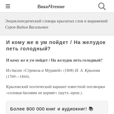
ВикиЧтение
Энциклопедический словарь крылатых слов и выражений
Серов Вадим Васильевич
И кому же в ум пойдет / На желудок
петь голодный?
И кому же в ум пойдет / На желудок петь голодный?
Из басни «Стрекоза и Муравей» (1808)
И. А. Крылова
(1769—1844).
Крыловский поэтический вариант известной поговорки
«соловья баснями не кормят» (шутл.-ирон.).
Более 800 000 книг и аудиокниг! 📚