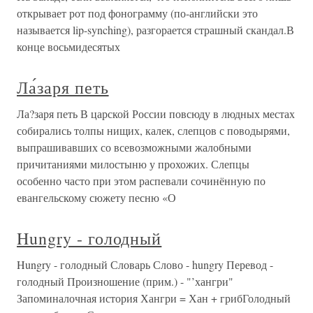
открывает рот под фонограмму (по-английски это
называется lip-synching), разгорается страшный скандал.В
конце восьмидесятых
Ла́заря петь
Ла?заря петь В царской России повсюду в людных местах
собирались толпы нищих, калек, слепцов с поводырями,
выпрашивавших со всевозможными жалобными
причитаниями милостыню у прохожих. Слепцы
особенно часто при этом распевали сочинённую по
евангельскому сюжету песню «О
Hungry - голодный
Hungry - голодный Словарь Слово - hungry Перевод -
голодный Произношение (прим.) - "’хангри"
Запоминалочная история Хангри = Хан + грибГолодный