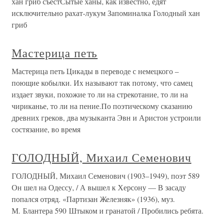
хан гриб съестСытые ханы, как известно, едят
исключительно рахат-лукум Запоминалка Голодный хан
гриб
Мастерица петь
Мастерица петь Цикады в переводе с немецкого –
поющие кобылки. Их называют так потому, что самец
издает звуки, похожие то ли на стрекотание, то ли на
чириканье, то ли на пение.По поэтическому сказанию
древних греков, два музыканта Эвн и Аристон устроили
состязание, во время
ГОЛОДНЫЙ, Михаил Семенович
ГОЛОДНЫЙ, Михаил Семенович (1903–1949), поэт 589
Он шел на Одессу, / А вышел к Херсону — В засаду
попался отряд. «Партизан Железняк» (1936), муз.
М. Блантера 590 Штыком и гранатой / Пробились ребята.