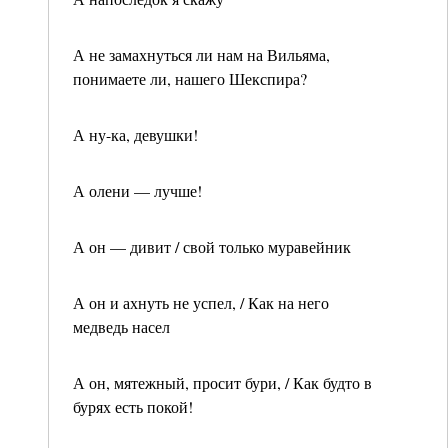
А не замахнуться ли нам на Вильяма,
понимаете ли, нашего Шекспира?
А ну-ка, девушки!
А олени — лучше!
А он — дивит / свой только муравейник
А он и ахнуть не успел, / Как на него
медведь насел
А он, мятежный, просит бури, / Как будто в
бурях есть покой!