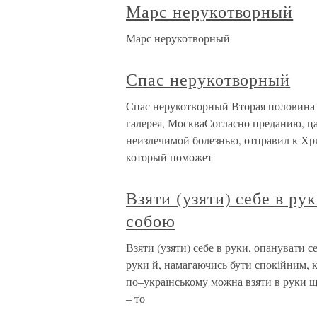
Марс нерукотворный
Марс нерукотворный
Спас нерукотворный
Спас нерукотворный Вторая половина X
галерея, МоскваСогласно преданию, ц
неизлечимой болезнью, отправил к Хри
который поможет
Взяти (узяти) себе в ру
собою
Взяти (узяти) себе в руки, опанувати 
руки й, намагаючись бути спокійним, к
по–українському можна взяти в руки щос
– то