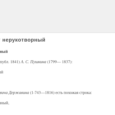
г нерукотворный
рный
публ. 1841)
А. С. Пушкина
(1799— 1837):
ый
овича Державина
(1-743—1816) есть похожая строка:
чный,