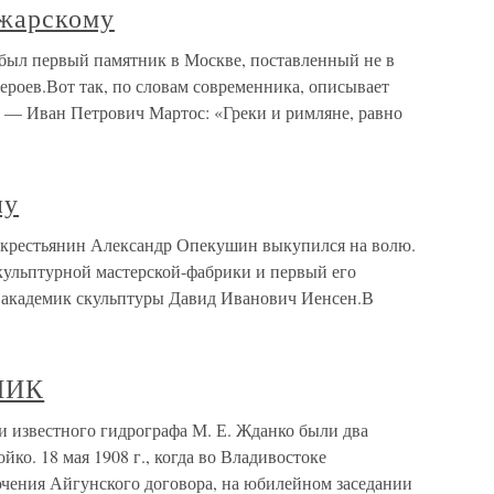
жарскому
ыл первый памятник в Москве, поставленный не в
 героев.Вот так, по словам современника, описывает
р — Иван Петрович Мартос: «Греки и римляне, равно
ну
 крестьянин Александр Опекушин выкупился на волю.
скульптурной мастерской-фабрики и первый его
 академик скульптуры Давид Иванович Иенсен.В
НИК
естного гидрографа М. Е. Жданко были два
ойко. 18 мая 1908 г., когда во Владивостоке
ючения Айгунского договора, на юбилейном заседании