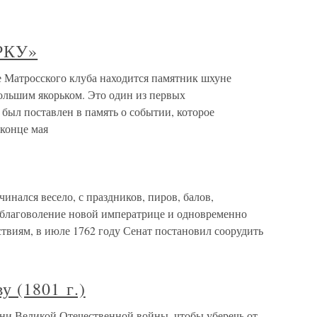
РКУ»
тросского клуба находится памятник шхуне
льшим якорьком. Это один из первых
был поставлен в память о событии, которое
 конце мая
инался весело, с праздников, пиров, балов,
 благоволение новой императрице и одновременно
ствиям, в июле 1762 году Сенат постановил соорудить
у (1801 г.)
дни Великой Отечественной войны, чтобы уберечь от