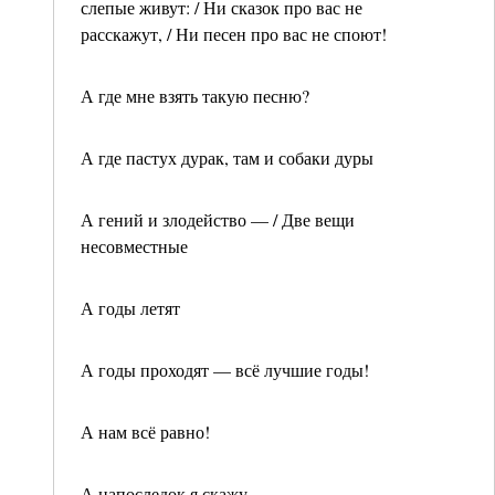
слепые живут: / Ни сказок про вас не
расскажут, / Ни песен про вас не споют!
А где мне взять такую песню?
А где пастух дурак, там и собаки дуры
А гений и злодейство — / Две вещи
несовместные
А годы летят
А годы проходят — всё лучшие годы!
А нам всё равно!
А напоследок я скажу