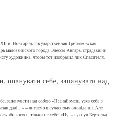
II в. Новгород. Государственная Третьяковская
арь малоазийского города Эдессы Авгарь, страдавший
сту художника, чтобы тот изобразил лик Спасителя,
ки, опанувати себе, запанувати над
себе, запанувати над собою «Незнайомець узяв себе в
азав далі…» – читаємо в сучасному оповіданні. Але
ь або когось, тільки не себе: «Ну, – гукнув Бертольд,