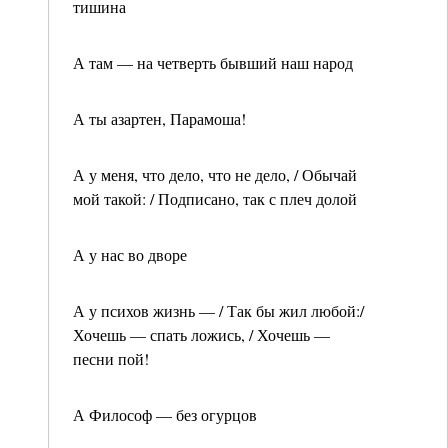
тишина
А там — на четверть бывший наш народ
А ты азартен, Парамоша!
А у меня, что дело, что не дело, / Обычай
мой такой: / Подписано, так с плеч долой
А у нас во дворе
А у психов жизнь — / Так бы жил любой:/
Хочешь — спать ложись, / Хочешь —
песни пой!
А Философ — без огурцов