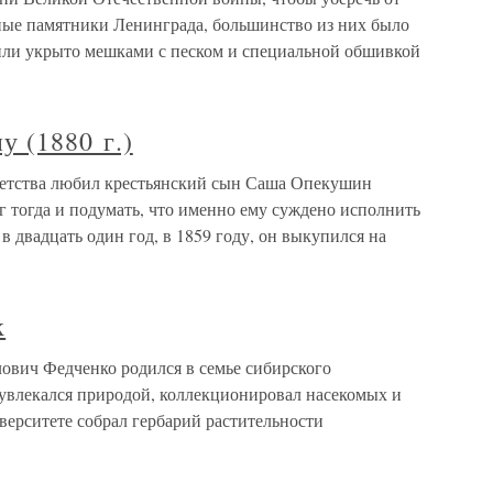
ные памятники Ленинграда, большинство из них было
 или укрыто мешками с песком и специальной обшивкой
 (1880 г.)
детства любил крестьянский сын Саша Опекушин
г тогда и подумать, что именно ему суждено исполнить
в двадцать один год, в 1859 году, он выкупился на
к
ович Федченко родился в семье сибирского
увлекался природой, коллекционировал насекомых и
иверситете собрал гербарий растительности