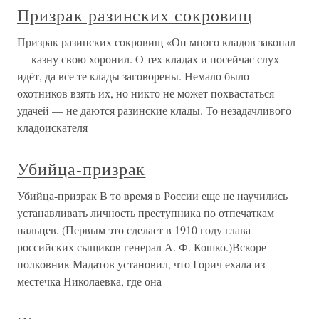
Призрак разинских сокровищ
Призрак разинских сокровищ «Он много кладов закопал
— казну свою хоронил. О тех кладах и посейчас слух
идёт, да все те клады заговорены. Немало было
охотников взять их, но никто не может похвастаться
удачей — не даются разинские клады. То незадачливого
кладоискателя
Убийца-призрак
Убийца-призрак В то время в России еще не научились
устанавливать личность преступника по отпечаткам
пальцев. (Первым это сделает в 1910 году глава
российских сыщиков генерал А. Ф. Кошко.)Вскоре
полковник Мадатов установил, что Горич ехала из
местечка Николаевка, где она