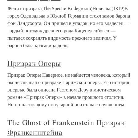
Жених-призрак (The Spectre Bridegroom)Новелла (1819)В
горах Оденвальда в Южной Германии стоял замок барона
фон Ландсхорта. Он пришел в упадок, но его владелец —
гордый потомок древнего рода Каценеленбоген —
пытался сохранять видимость прежнего величия. У
барона была красавица дочь,
Призрак Оперы
Призрак Оперы Наверное, не найдется человека, который
бы не слышал о призраке Парижской оперы. Его история
впервые была описана Гастоном Деру в мистическом
романе «Призрак Оперы» в начале прошлого столетия.
Но по-настоящему популярной она стала с появлением
The Ghost of Frankenstein Призрак
Франкенштейна