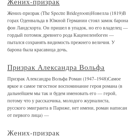
Жених-призрак
Жених-призрак (The Spectre Bridegroom)Новелла (1819)В
горах Оденвальда в Южной Германии стоял замок барона
фон Ландсхорта. Он пришел в упадок, но его владелец —
гордый потомок древнего рода Каценеленбоген —
пытался сохранять видимость прежнего величия. У
барона была красавица дочь,
Призрак Александра Вольфа
Призрак Александра Вольфа Роман (1947–1948)Самое
яркое и самое тягостное воспоминание героя романа (в
дальнейшем мы так и будем именовать его — герой,
потому что у рассказчика, молодого журналиста,
русского эмигранта в Париже, нет имени, роман написан
от первого лица) —
Жених-призрак