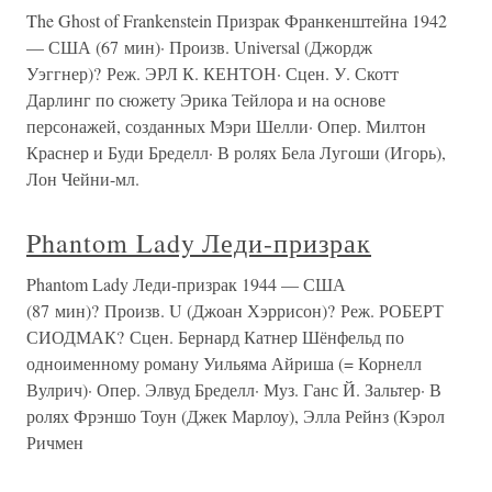
The Ghost of Frankenstein Призрак Франкенштейна 1942
— США (67 мин)· Произв. Universal (Джордж
Уэггнер)? Реж. ЭРЛ К. КЕНТОН· Сцен. У. Скотт
Дарлинг по сюжету Эрика Тейлора и на основе
персонажей, созданных Мэри Шелли· Опер. Милтон
Краснер и Буди Бределл· В ролях Бела Лугоши (Игорь),
Лон Чейни-мл.
Phantom Lady Леди-призрак
Phantom Lady Леди-призрак 1944 — США
(87 мин)? Произв. U (Джоан Хэррисон)? Реж. РОБЕРТ
СИОДМАК? Сцен. Бернард Катнер Шёнфельд по
одноименному роману Уильяма Айриша (= Корнелл
Вулрич)· Опер. Элвуд Бределл· Муз. Ганс Й. Зальтер· В
ролях Фрэншо Тоун (Джек Марлоу), Элла Рейнз (Кэрол
Ричмен