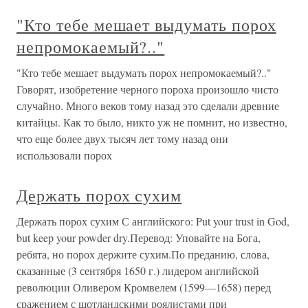
"Кто тебе мешает выдумать порох
непромокаемый?.."
"Кто тебе мешает выдумать порох непромокаемый?.."
Говорят, изобретение черного пороха произошло чисто
случайно. Много веков тому назад это сделали древние
китайцы. Как то было, никто уж не помнит, но известно,
что еще более двух тысяч лет тому назад они
использовали порох
Держать порох сухим
Держать порох сухим С английского: Put your trust in God,
but keep your powder dry.Перевод: Уповайте на Бога,
ребята, но порох держите сухим.По преданию, слова,
сказанные (3 сентября 1650 г.) лидером английской
революции Оливером Кромвелем (1599—1658) перед
сражением с шотландскими роялистами при