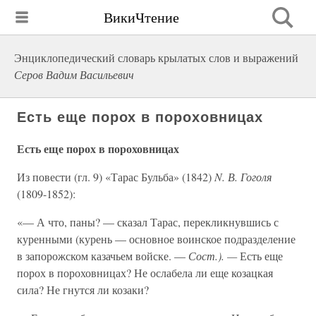
ВикиЧтение
Энциклопедический словарь крылатых слов и выражений
Серов Вадим Васильевич
Есть еще порох в пороховницах
Есть еще порох в пороховницах
Из повести (гл. 9) «Тарас Бульба» (1842)
N. В. Гоголя
(1809-1852):
«— А что, паны? — сказал Тарас, перекликнувшись с
куренными (курень — основное воинское подразделение
в запорожском казачьем войске. —
Сост.). —
Есть еще
порох в пороховницах? Не ослабела ли еще козацкая
сила? Не гнутся ли козаки?