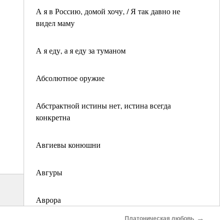
А я в Россию, домой хочу, / Я так давно не
видел маму
А я еду, а я еду за туманом
Абсолютное оружие
Абстрактной истины нет, истина всегда
конкретна
Авгиевы конюшни
Авгуры
Аврора
→
Платоническая любовь