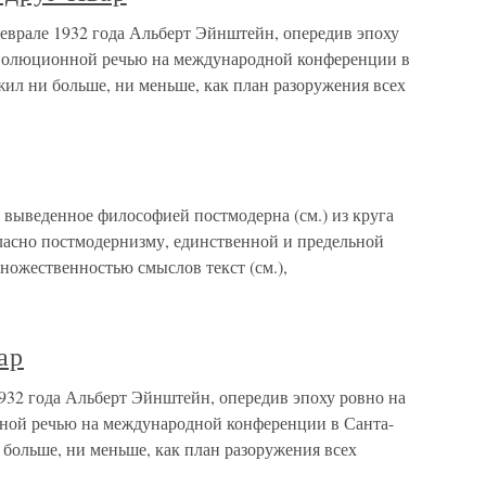
феврале 1932 года Альберт Эйнштейн, опередив эпоху
революционной речью на международной конференции в
ил ни больше, ни меньше, как план разоружения всех
ыведенное философией постмодерна (см.) из круга
асно постмодернизму, единственной и предельной
ножественностью смыслов текст (см.),
ар
932 года Альберт Эйнштейн, опередив эпоху ровно на
нной речью на международной конференции в Санта-
больше, ни меньше, как план разоружения всех