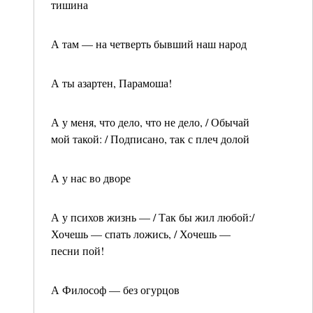
тишина
А там — на четверть бывший наш народ
А ты азартен, Парамоша!
А у меня, что дело, что не дело, / Обычай
мой такой: / Подписано, так с плеч долой
А у нас во дворе
А у психов жизнь — / Так бы жил любой:/
Хочешь — спать ложись, / Хочешь —
песни пой!
А Философ — без огурцов