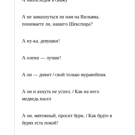
А не замахнуться ли нам на Вильяма,
понимаете ли, нашего Шекспира?
А ну-ка, девушки!
А олени — лучше!
А он — дивит / свой только муравейник
А он и ахнуть не успел, / Как на него
медведь насел
А он, мятежный, просит бури, / Как будто в
бурях есть покой!