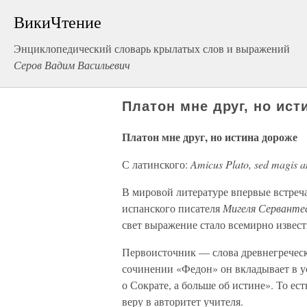
ВикиЧтение
Энциклопедический словарь крылатых слов и выражений
Серов Вадим Васильевич
Платон мне друг, но ист
Платон мне друг, но истина дороже
С латинского:
Amicus Plato, sed magis a
В мировой литературе впервые встречае
испанского писателя
Мигеля Серванте
свет выражение стало всемирно извес
Первоисточник — слова древнегречес
сочинении «Федон» он вкладывает в ус
о Сократе, а больше об истине». То ес
веру в авторитет учителя.