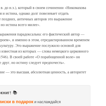
 в. до н.э.), который в своем сочинении «Никомахова
я и истина, однако долг повелевает отдать
е поздних, античных авторов это выражение
 но истина всего милее».
выражения парадоксальна: его фактический автор —
ероем», и именно в этом, отредактированном временем
культуру. Это выражение послужило основой для
 известная из которых — слова немецкого церковного
46). В своей работе «О порабощенной воле» он
 друг, но истину следует предпочесть».
ие — это высшая, абсолютная ценность, а авторитет
книг! 📚
писки в подарок
и наслаждайся