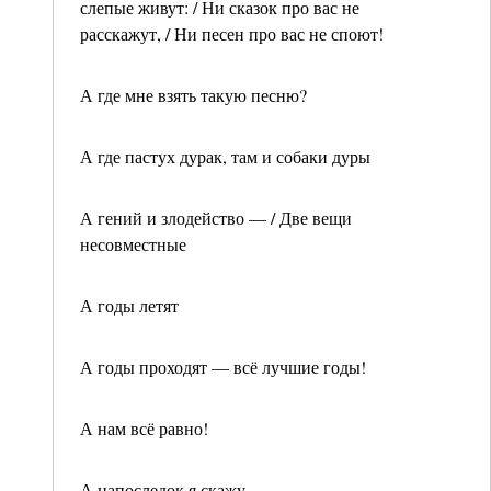
слепые живут: / Ни сказок про вас не
расскажут, / Ни песен про вас не споют!
А где мне взять такую песню?
А где пастух дурак, там и собаки дуры
А гений и злодейство — / Две вещи
несовместные
А годы летят
А годы проходят — всё лучшие годы!
А нам всё равно!
А напоследок я скажу