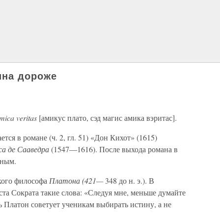
ина дороже
mica veritas
[амикус плато, сэд магис амика вэритас].
тся в романе (ч. 2, гл. 51) «Дон Кихот» (1615)
са де Сааведра
(1547—1616). После выхода романа в
тным.
кого философа
Платона (421—
348 до н. э.). В
та Сократа такие слова: «Следуя мне, меньше думайте
ть Платон советует ученикам выбирать истину, а не