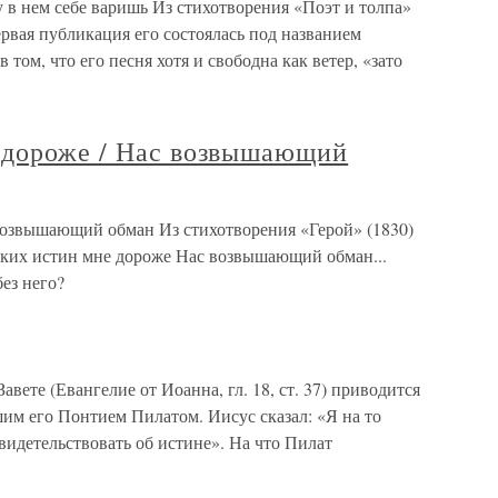
 в нем себе варишь Из стихотворения «Поэт и толпа»
рвая публикация его состоялась под названием
в том, что его песня хотя и свободна как ветер, «зато
 дороже / Нас возвышающий
возвышающий обман Из стихотворения «Герой» (1830)
зких истин мне дороже Нас возвышающий обман...
без него?
авете (Евангелие от Иоанна, гл. 18, ст. 37) приводится
м его Понтием Пилатом. Иисус сказал: «Я на то
видетельствовать об истине». На что Пилат