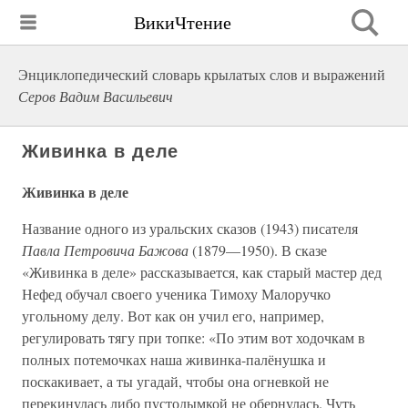
ВикиЧтение
Энциклопедический словарь крылатых слов и выражений
Серов Вадим Васильевич
Живинка в деле
Живинка в деле
Название одного из уральских сказов (1943) писателя
Павла Петровича Бажова
(1879—1950). В сказе
«Живинка в деле» рассказывается, как старый мастер дед
Нефед обучал своего ученика Тимоху Малоручко
угольному делу. Вот как он учил его, например,
регулировать тягу при топке: «По этим вот ходочкам в
полных потемочках наша живинка-палёнушка и
поскакивает, а ты угадай, чтобы она огневкой не
перекинулась либо пустодымкой не обернулась. Чуть