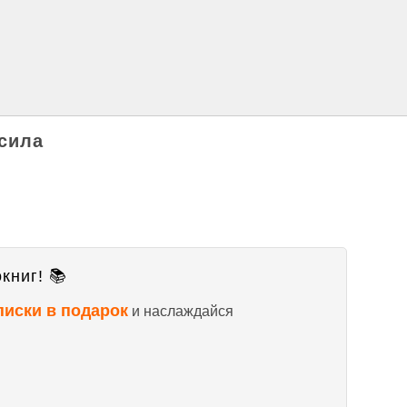
сила
книг! 📚
писки в подарок
и наслаждайся