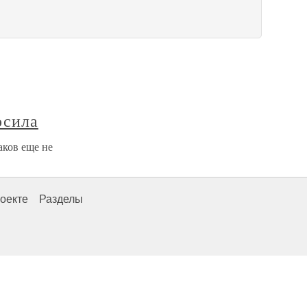
осила
аков еще не
оекте
Разделы