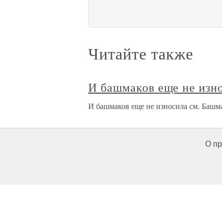
Читайте также
И башмаков еще не изн
И башмаков еще не износила см. Башм
О пр