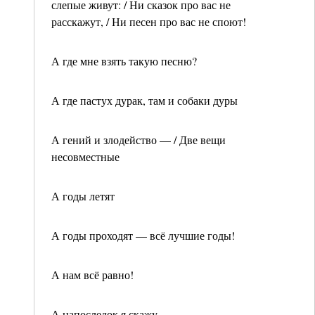
слепые живут: / Ни сказок про вас не
расскажут, / Ни песен про вас не споют!
А где мне взять такую песню?
А где пастух дурак, там и собаки дуры
А гений и злодейство — / Две вещи
несовместные
А годы летят
А годы проходят — всё лучшие годы!
А нам всё равно!
А напоследок я скажу