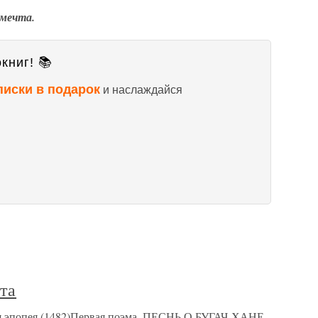
 мечта.
книг! 📚
писки в подарок
и наслаждайся
та
ая эпопея (1482)Первая поэма. ПЕСНЬ О БУГАЧ-ХАНЕ,