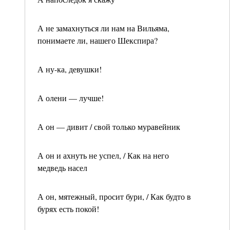
А не замахнуться ли нам на Вильяма,
понимаете ли, нашего Шекспира?
А ну-ка, девушки!
А олени — лучше!
А он — дивит / свой только муравейник
А он и ахнуть не успел, / Как на него
медведь насел
А он, мятежный, просит бури, / Как будто в
бурях есть покой!