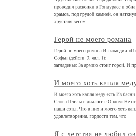
проводил раскопки в Гондурасе и обн
храмов, под грудой камней, он наткну
хрусталя весом
Герой не моего романа
Герой не моего романа Из комедии «Го
Софьи (действ. 3, явл.
загляденье: За армию стоит горой, И 
И моего хоть капля мед
И моего хоть капля меду есть Из басн
Слова Пчелы в диалоге с Орлом: Не от
наши соты, Что в них и моего хоть кап
удовлетворения, гордости тем, что
Я с детства не любил ов