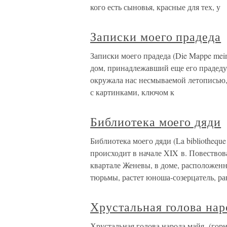
кого есть сыновья, красные для тех, у
Записки моего прадеда
Записки моего прадеда (Die Mappe mei
дом, принадлежавший еще его прадеду 
окружала нас несмываемой летописью, 
с картинками, ключом к
Библиотека моего дяди
Библиотека моего дяди (La bibliothequ
происходит в начале XIX в. Повествов
квартале Женевы, в доме, расположен
тюрьмы, растет юноша-созерцатель, ра
Хрустальная голова нар
Хрустальная голова народа майя (гор