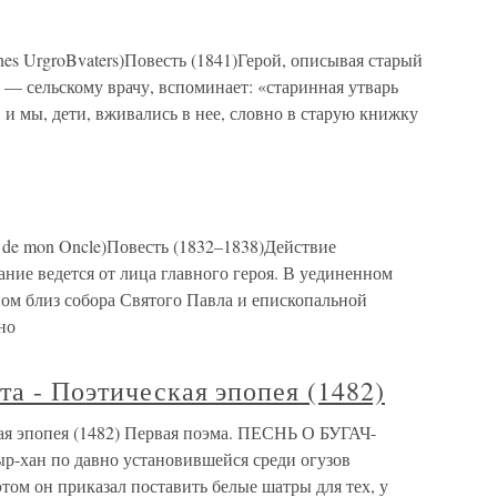
nes UrgroBvaters)Повесть (1841)Герой, описывая старый
— сельскому врачу, вспоминает: «старинная утварь
и мы, дети, вживались в нее, словно в старую книжку
e de mon Oncle)Повесть (1832–1838)Действие
ание ведется от лица главного героя. В уединенном
ном близ собора Святого Павла и епископальной
но
та - Поэтическая эпопея (1482)
кая эпопея (1482) Первая поэма. ПЕСНЬ О БУГАЧ-
н по давно установившейся среди огузов
этом он приказал поставить белые шатры для тех, у