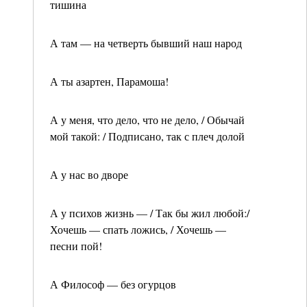
тишина
А там — на четверть бывший наш народ
А ты азартен, Парамоша!
А у меня, что дело, что не дело, / Обычай
мой такой: / Подписано, так с плеч долой
А у нас во дворе
А у психов жизнь — / Так бы жил любой:/
Хочешь — спать ложись, / Хочешь —
песни пой!
А Философ — без огурцов