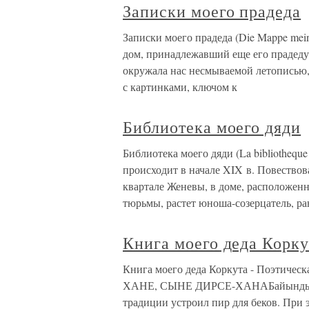
Записки моего прадеда
Записки моего прадеда (Die Mappe mei
дом, принадлежавший еще его прадеду 
окружала нас несмываемой летописью, 
с картинками, ключом к
Библиотека моего дяди
Библиотека моего дяди (La bibliothequ
происходит в начале XIX в. Повествов
квартале Женевы, в доме, расположен
тюрьмы, растет юноша-созерцатель, ра
Книга моего деда Корку
Книга моего деда Коркута - Поэтичес
ХАНЕ, СЫНЕ ДИРСЕ-ХАНАБайындыр-ха
традиции уст­роил пир для беков. При 