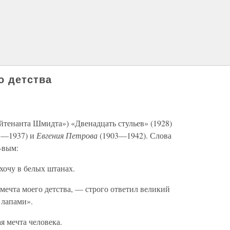
о детства
ейтенанта Шмидта») «Двенадцать стульев» (1928)
7—1937) и
Евгения Петрова
(1903—1942). Слова
-вым:
хочу в белых штанах.
мечта моего детства, — строго ответил великий
 лапами».
ая мечта человека.