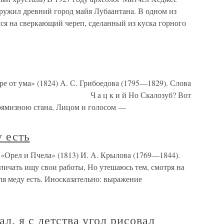
аружил древний город майя Лубаантана. В одном из
лся на сверкающий череп, сделанный из куска горного
ре от ума» (1824) А. С. Грибоедова (1795—1829). Слова
 1): Ч а ц к и й Но Скалозуб? Вот
прямизною стана, Лицом и голосом —
у есть
и «Орел и Пчела» (1813) И. А. Крылова (1769—1844).
личать ищу свои работы, Но утешаюсь тем, смотря на
ля меду есть. Иносказательно: выражение
ал, я с детства угол рисовал