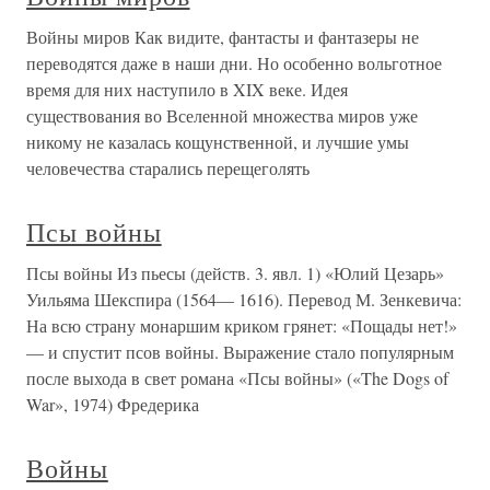
Войны миров Как видите, фантасты и фантазеры не
переводятся даже в наши дни. Но особенно вольготное
время для них наступило в XIX веке. Идея
существования во Вселенной множества миров уже
никому не казалась кощунственной, и лучшие умы
человечества старались перещеголять
Псы войны
Псы войны Из пьесы (действ. 3. явл. 1) «Юлий Цезарь»
Уильяма Шекспира (1564— 1616). Перевод М. Зенкевича:
На всю страну монаршим криком грянет: «Пощады нет!»
— и спустит псов войны. Выражение стало популярным
после выхода в свет романа «Псы войны» («The Dogs of
War», 1974) Фредерика
Войны