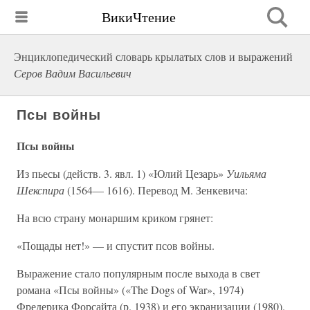
ВикиЧтение
Энциклопедический словарь крылатых слов и выражений
Серов Вадим Васильевич
Псы войны
Псы войны
Из пьесы (действ. 3. явл. 1) «Юлий Цезарь»
Уильяма
Шекспира
(1564— 1616). Перевод М. Зенкевича:
На всю страну монаршим криком грянет:
«Пощады нет!» — и спустит псов войны.
Выражение стало популярным после выхода в свет
романа «Псы войны» («The Dogs of War», 1974)
Фредерика Форсайта (р. 1938) и его экранизации (1980).