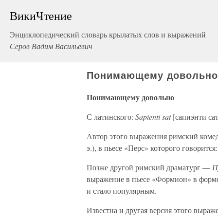
ВикиЧтение
Энциклопедический словарь крылатых слов и выражений
Серов Вадим Васильевич
Понимающему довольн
Понимающему довольно
С латинского:
Sapienti sat
[сапиэнти сат
Автор этого выражения римский ком
э.), в пьесе «Перс» которого говоритс
Позже другой римский драматург —
П
выражение в пьесе «Формион» в форм
и стало популярным.
Известна и другая версия этого выраж