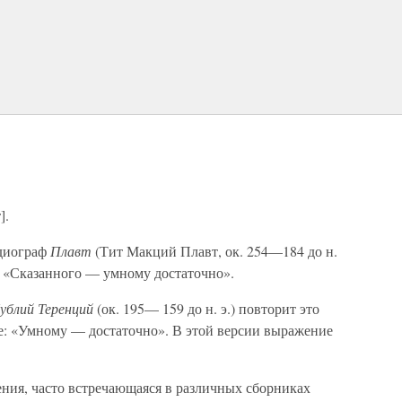
о
].
едиограф
Плавт
(Тит Макций Плавт, ок. 254—184 до н.
я: «Сказанного — умному достаточно».
ублий Теренций
(ок. 195— 159 до н. э.) повторит это
е: «Умному — достаточно». В этой версии выражение
ения, часто встречающаяся в различных сборниках