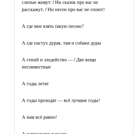
слепые живут: / Ни сказок про вас не
расскажут, / Ни песен про вас не споют!
А где мне взять такую песню?
А где пастух дурак, там и собаки дуры
А гений и злодейство — / Две вещи
несовместные
А годы летят
А годы проходят — всё лучшие годы!
А нам всё равно!
А напоследок я скажу