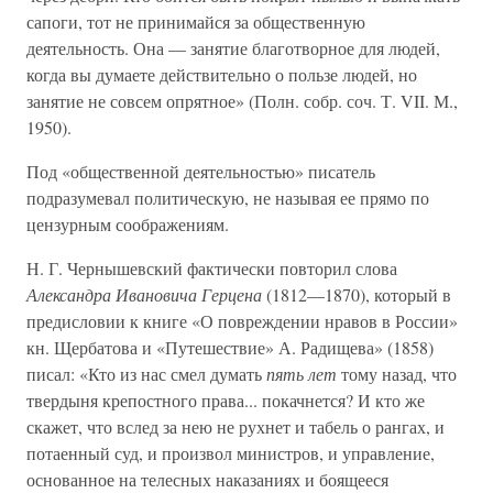
сапоги, тот не принимайся за общественную
деятельность. Она — занятие благотворное для людей,
когда вы думаете действительно о пользе людей, но
занятие не совсем опрятное» (Полн. собр. соч. Т. VII. М.,
1950).
Под «общественной деятельностью» писатель
подразумевал политическую, не называя ее прямо по
цензурным соображениям.
Н. Г. Чернышевский фактически повторил слова
Александра Ивановича Герцена
(1812—1870), который в
предисловии к книге «О повреждении нравов в России»
кн. Щербатова и «Путешествие» А. Радищева» (1858)
писал: «Кто из нас смел думать
пять лет
тому назад, что
твердыня крепостного права... покачнется? И кто же
скажет, что вслед за нею не рухнет и табель о рангах, и
потаенный суд, и произвол министров, и управление,
основанное на телесных наказаниях и боящееся