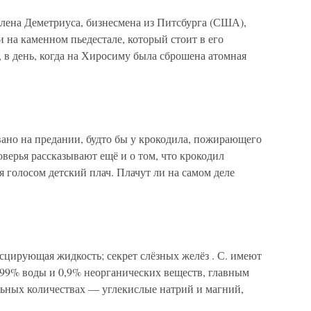
а Деметриуса, бизнесмена из Питсбурга (США),
 на каменном пьедестале, который стоит в его
, в день, когда на Хиросиму была сброшена атомная
но на предании, будто бы у крокодила, пожирающего
оверья рассказывают ещё и о том, что крокодил
я голосом детский плач. Плачут ли на самом деле
есцирующая жидкость; секрет слёзных желёз . С. имеют
99% воды и 0,9% неорганических веществ, главным
льных количествах — углекислые натрий и магний,