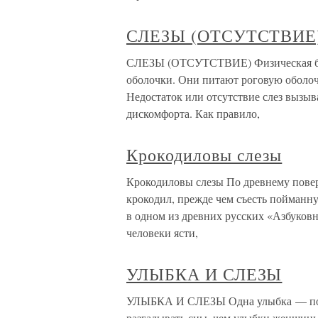
СЛЕЗЫ (ОТСУТСТВИЕ
СЛЕЗЫ (ОТСУТСТВИЕ) Физическая бл
оболочки. Они питают роговую оболочк
Недостаток или отсутствие слез вызыв
дискомфорта. Как правило,
Крокодиловы слезы
Крокодиловы слезы По древнему пове
крокодил, прежде чем съесть пойманную
в одном из древних русских «Азбуковн
человеки ясти,
УЛЫБКА И СЛЕЗЫ
УЛЫБКА И СЛЕЗЫ Одна улыбка — полп
разгадывать сны, чем улыбки женщи