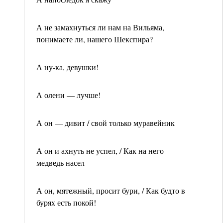
А не замахнуться ли нам на Вильяма,
понимаете ли, нашего Шекспира?
А ну-ка, девушки!
А олени — лучше!
А он — дивит / свой только муравейник
А он и ахнуть не успел, / Как на него
медведь насел
А он, мятежный, просит бури, / Как будто в
бурях есть покой!