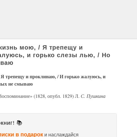
жизнь мою, / Я трепещу и
алуюсь, и горько слезы лью, / Но
ываю
 Я трепещу и проклинаю, / И горько жалуюсь, и
ьных не смываю
оспоминание» (1828, опубл. 1829) Л.
С. Пушкина
книг! 📚
писки в подарок
и наслаждайся