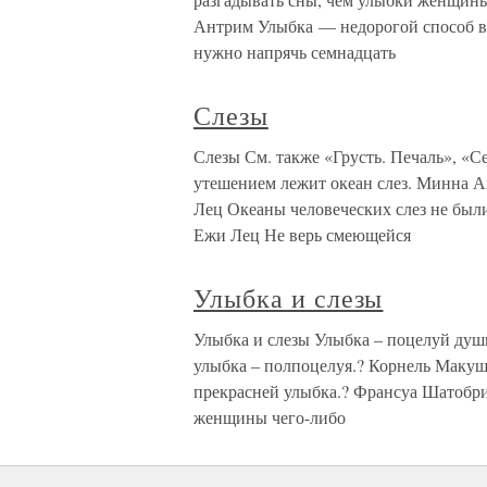
Антрим Улыбка — недорогой способ вы
нужно напрячь семнадцать
Слезы
Слезы См. также «Грусть. Печаль», «
утешением лежит океан слез. Минна А
Лец Океаны человеческих слез не были
Ежи Лец Не верь смеющейся
Улыбка и слезы
Улыбка и слезы Улыбка – поцелуй ду
улыбка – полпоцелуя.? Корнель Макуш
прекрасней улыбка.? Франсуа Шатобриа
женщины чего-либо