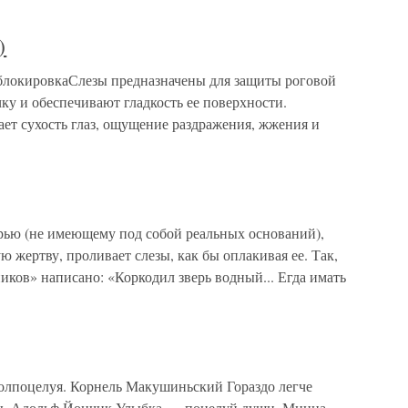
)
окировкаСлезы предназначены для защиты роговой
у и обеспечивают гладкость ее поверхности.
ает сухость глаз, ощущение раздражения, жжения и
рью (не имеющему под собой реальных оснований),
 жертву, проливает слезы, как бы оплакивая ее. Так,
иков» написано: «Коркодил зверь водный... Егда имать
оцелуя. Корнель Макушиньский Гораздо легче
ны. Адольф Йончик Улыбка — поцелуй души. Минна