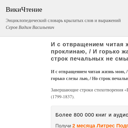
ВикиЧтение
Энциклопедический словарь крылатых слов и выражений
Серов Вадим Васильевич
И с отвращением читая 
проклинаю, / И горько ж
строк печальных не см
И с отвращением читая жизнь мою, /
горько слезы лью, / Но строк печал
Завершающие строки стихотворения «В
(1799-1837).
Более 800 000 книг и аудио
2 месяца Литрес Под
Получи