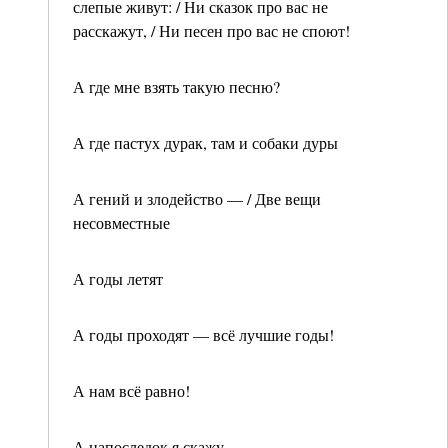
слепые живут: / Ни сказок про вас не
расскажут, / Ни песен про вас не споют!
А где мне взять такую песню?
А где пастух дурак, там и собаки дуры
А гений и злодейство — / Две вещи
несовместные
А годы летят
А годы проходят — всё лучшие годы!
А нам всё равно!
А напоследок я скажу