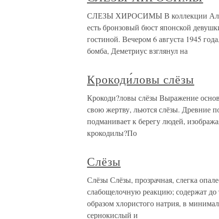
СЛЕЗЫ ХИРОСИМЫ В коллекции Аллен
есть бронзовый бюст японской девушки
гостиной. Вечером 6 августа 1945 года
бомба, Деметриус взглянул на
Крокоди́ловы слёзы
Крокоди?ловы слёзы Выражение основа
свою жертву, льются слёзы. Древние п
подманивает к берегу людей, изобража
крокодилы?По
Слёзы
Слёзы Слёзы, прозрачная, слегка опал
слабощелочную реакцию; содержат до 
образом хлористого натрия, в минима
сернокислый и