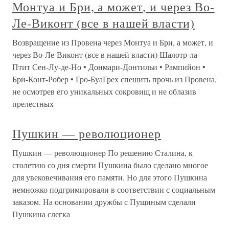
Монтуа и Бри, а может, и через Во-
Ле-Виконт (все в нашей власти)
Возвращение из Провена через Монтуа и Бри, а может, и
через Во-Ле-Виконт (все в нашей власти) Шалотр-ла-
Птит Сен-Лу-де-Но • Донмари-Донтильи • Рампийон •
Бри-Конт-Робер • Гро-БуаГрех спешить прочь из Провена,
не осмотрев его уникальных сокровищ и не облазив
прелестных
Пушкин — революционер
Пушкин — революционер По решению Сталина, к
столетию со дня смерти Пушкина было сделано многое
для увековечивания его памяти. Но для этого Пушкина
немножко подгримировали в соответствии с социальным
заказом. На основании дружбы с Пущиным сделали
Пушкина слегка