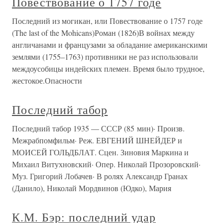
Повествование о 1757 годе
Последний из могикан, или Повествование о 1757 годе
(The last of the Mohicans)Роман (1826)В войнах между
англичанами и французами за обладание американскими
землями (1755–1763) противники не раз использовали
междоусобицы индейских племен. Время было трудное,
жестокое.Опасности
Последний табор
Последний табор 1935 — СССР (85 мин)· Произв.
Межрабпомфильм· Реж. ЕВГЕНИЙ ШНЕЙДЕР и
МОИСЕЙ ГОЛЬДБЛАТ. Сцен. Зиновия Маркина и
Михаил Витухновский· Опер. Николай Прозоровский·
Муз. Григорий Лобачев· В ролях Александр Гранах
(Данило), Николай Мордвинов (Юдко), Мария
К.М. Бэр: последний удар