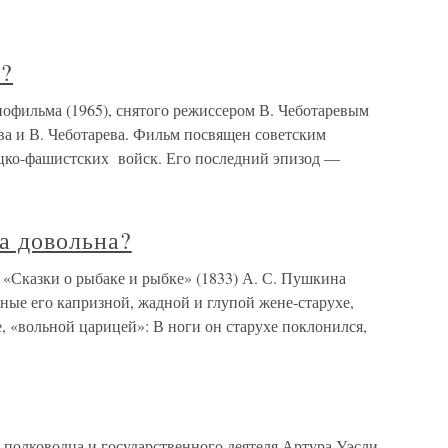
ь?
нофильма (1965), снятого режиссером В. Чеботаревым
а и В. Чеботарева. Фильм посвящен советским
ецко-фашистских войск. Его последний эпизод —
а довольна?
 «Сказки о рыбаке и рыбке» (1833) А. С. Пушкина
ные его капризной, жадной и глупой жене-старухе,
е, «вольной царицей»: В ноги он старухе поклонился,
 полководца и государственного деятеля Артура Уэсли