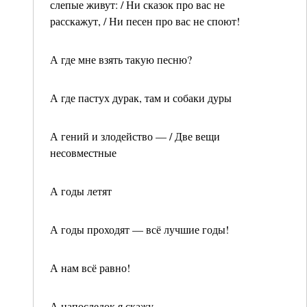
слепые живут: / Ни сказок про вас не
расскажут, / Ни песен про вас не споют!
А где мне взять такую песню?
А где пастух дурак, там и собаки дуры
А гений и злодейство — / Две вещи
несовместные
А годы летят
А годы проходят — всё лучшие годы!
А нам всё равно!
А напоследок я скажу