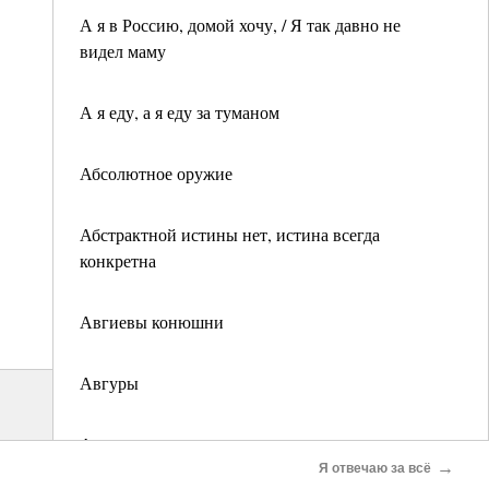
А я в Россию, домой хочу, / Я так давно не
видел маму
А я еду, а я еду за туманом
Абсолютное оружие
Абстрактной истины нет, истина всегда
конкретна
Авгиевы конюшни
Авгуры
Аврора
→
Я отвечаю за всё