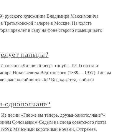
89) русского художника Владимира Максимовича
 Третьяковской галерее в Москве. На холсте
торая дремлет в саду на фоне старого помещичьего
 целует пальцы?
 Из песни «Лиловый негр» (опубл. 1911) поэта и
андра Николаевича Вертинского (1889— 1957): Где вы
ушел ваш китайчонок Ли? Вы, кажется, любили
ья-однополчане?
 Из песни «Где же вы теперь, друзья-однополчане?»
илием Соловьевым-Седым на слова советского поэта
1959): Майскими короткими ночами, Отгремев,