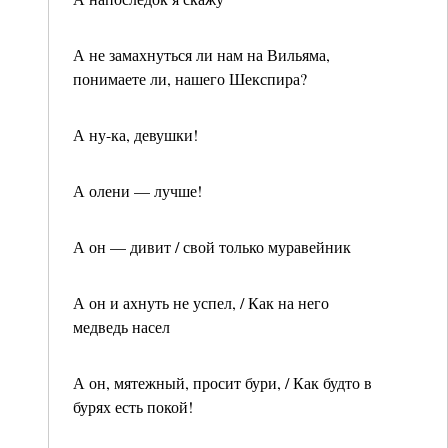
А не замахнуться ли нам на Вильяма,
понимаете ли, нашего Шекспира?
А ну-ка, девушки!
А олени — лучше!
А он — дивит / свой только муравейник
А он и ахнуть не успел, / Как на него
медведь насел
А он, мятежный, просит бури, / Как будто в
бурях есть покой!