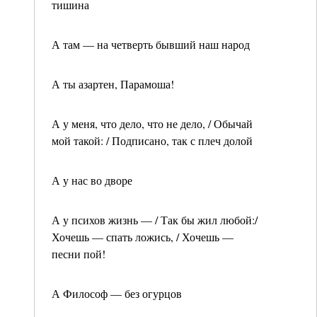
тишина
А там — на четверть бывший наш народ
А ты азартен, Парамоша!
А у меня, что дело, что не дело, / Обычай
мой такой: / Подписано, так с плеч долой
А у нас во дворе
А у психов жизнь — / Так бы жил любой:/
Хочешь — спать ложись, / Хочешь —
песни пой!
А Философ — без огурцов