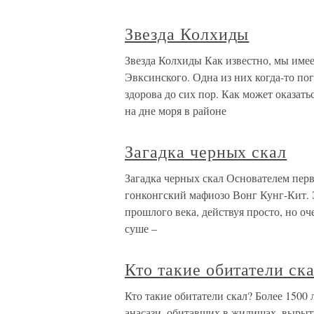
Звезда Колхиды
Звезда Колхиды Как известно, мы имее
Эвксинского. Одна из них когда-то пог
здорова до сих пор. Как может оказат
на дне моря в районе
Загадка черных скал
Загадка черных скал Основателем перв
гонконгский мафиозо Вонг Кунг-Кит. Э
прошлого века, действуя просто, но о
суше –
Кто такие обитатели ск
Кто такие обитатели скал? Более 1500
анасази, обитавших в жилищах, вырыт