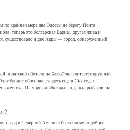
м по крайней мере две Одессы на берегу Понта
ибла (теперь это болгарская Варна), другая жива и
ься, существовало и две Акры — город, обнаруженный
ой пиратской обители на Блэк-Рокс считается крупный
тот бандит обосновался здесь еще в 20-х годах
чень жестоко. На море он обкладывал данью рыбаков, на
ал?
 лет назад в Северной Америке было племя индейцев
ых в отвесных скалах. Они жили в регионе, который