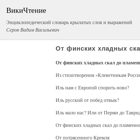
ВикиЧтение
Энциклопедический словарь крылатых слов и выражений
Серов Вадим Васильевич
От финских хладных ск
От финских хладных скал до пламе
Из стихотворения «Клеветникам Росси
Иль нам с Европой спорить ново?
Иль русский от побед отвык?
Иль мало нас? Или от Перми до Таври
От финских хладных скал до пламенн
От потрясенного Кремля