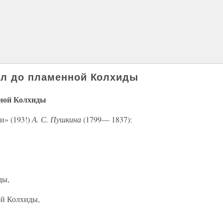
ал до пламенной Колхиды
нной Колхиды
и» (193!)
А. С. Пушкина
(1799— 1837):
ды,
ой Колхиды,