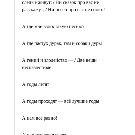
слепые живут: / Ни сказок про вас не
расскажут, / Ни песен про вас не споют!
А где мне взять такую песню?
А где пастух дурак, там и собаки дуры
А гений и злодейство — / Две вещи
несовместные
А годы летят
А годы проходят — всё лучшие годы!
А нам всё равно!
А напоследок я скажу