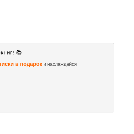
книг! 📚
писки в подарок
и наслаждайся