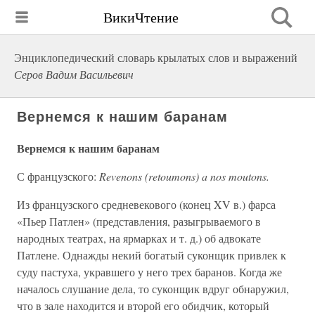
ВикиЧтение
Энциклопедический словарь крылатых слов и выражений
Серов Вадим Васильевич
Вернемся к нашим баранам
Вернемся к нашим баранам
С французского:
Revenons (retoumons) a nos moutons.
Из французского средневекового (конец XV в.) фарса
«Пьер Патлен» (представления, разыгрываемого в
народных театрах, на ярмарках и т. д.) об адвокате
Патлене. Однажды некий богатый суконщик привлек к
суду пастуха, укравшего у него трех баранов. Когда же
началось слушание дела, то суконщик вдруг обнаружил,
что в зале находится и второй его обидчик, который