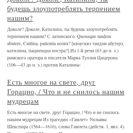
будешь злоупотреблять терпением
нашим?
Доколе? Доколе, Катилина, ты будешь злоупотреблять
терпением нашим? С латинского: Quousque tandem
abutere, Catilina, patientia nostra? [квоусквэ тандэм абутерэ,
катилина, пациенциа ностра?].Из 1-й речи (63 до н. э.)
римского оратора и писателя Марка Туллия Цицерона
(106—43 до н. э.) против Каталины:
Есть многое на свете, друг
Горацио, / Что и не снилось нашим
мудрецам
Есть многое на свете, друг Горацио, / Что и не снилось
нашим мудрецам Из трагедии «Гамлет» Уильяма
Шекспира (1564—1616), слова Гамлета (действ. 1, явл. 4).