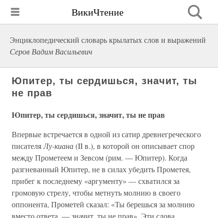
ВикиЧтение
Энциклопедический словарь крылатых слов и выражений
Серов Вадим Васильевич
Юпитер, ты сердишься, значит, ты
не прав
Юпитер, ты сердишься, значит, ты не прав
Впервые встречается в одной из сатир древнегреческого
писателя
Лу-киана
(II в.), в которой он описывает спор
между Прометеем и Зевсом (рим. — Юпитер). Когда
разгневанный Юпитер, не в силах убедить Прометея,
прибег к последнему «аргументу» — схватился за
громовую стрелу, чтобы метнуть молнию в своего
оппонента, Прометей сказал: «Ты берешься за молнию
вместо ответа, — значит, ты не прав». Эти слова