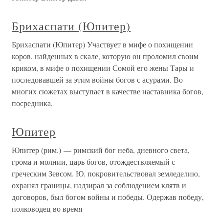
Брихаспати (Юпитер)
Брихаспати (Юпитер) Участвует в мифе о похищении
коров, найденных в скале, которую он проломил своим
криком, в мифе о похищении Сомой его жены Тары и
последовавшей за этим войны богов с асурами. Во
многих сюжетах выступает в качестве наставника богов,
посредника,
Юпитер
Юпитер (рим.) — римский бог неба, дневного света,
грома и молнии, царь богов, отождествляемый с
греческим Зевсом. Ю. покровительствовал земледелию,
охранял границы, надзирал за соблюдением клятв и
договоров, был богом войны и победы. Одержав победу,
полководец во время