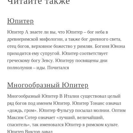
Читайте также
Юпитер
Юпитер А знаете ли вы, что Юпитер – бог неба в
древнеримской мифологии, а также бог дневного света,
отец богов, верховное божество у римлян. Богиня Юнона
приходится ему супругой. Юпитер соответствует
греческому богу Зевсу. Юпитеру посвящены дни
полнолуния – иды. Почитался
Многообразный Юпитер
Многообразный Юпитер В Италии существовал целый
ряд богов под именем Юпитер. Юпитер Тонанс означал
«дождь, гром». Юпитер Фульгур посылал молнии. Оптим
Максим Сотер означает «лучший, величайший,
спаситель», так именовался Юпитер в римском культе.
Юпитер Виктор давал