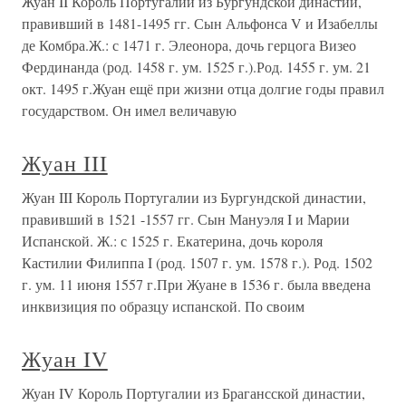
Жуан II Король Португалии из Бургундской династии,
правивший в 1481-1495 гг. Сын Альфонса V и Изабеллы
де Комбра.Ж.: с 1471 г. Элеонора, дочь герцога Визео
Фердинанда (род. 1458 г. ум. 1525 г.).Род. 1455 г. ум. 21
окт. 1495 г.Жуан ещё при жизни отца долгие годы правил
государством. Он имел величавую
Жуан III
Жуан III Король Португалии из Бургундской династии,
правивший в 1521 -1557 гг. Сын Мануэля I и Марии
Испанской. Ж.: с 1525 г. Екатерина, дочь короля
Кастилии Филиппа I (род. 1507 г. ум. 1578 г.). Род. 1502
г. ум. 11 июня 1557 г.При Жуане в 1536 г. была введена
инквизиция по образцу испанской. По своим
Жуан IV
Жуан IV Король Португалии из Брагансской династии,