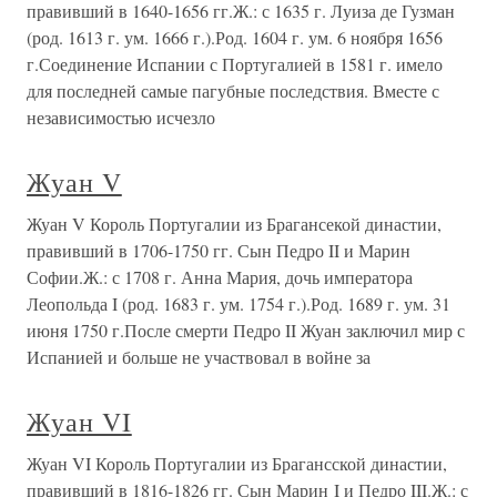
правивший в 1640-1656 гг.Ж.: с 1635 г. Луиза де Гузман
(род. 1613 г. ум. 1666 г.).Род. 1604 г. ум. 6 ноября 1656
г.Соединение Испании с Португалией в 1581 г. имело
для последней самые пагубные последствия. Вместе с
независимостью исчезло
Жуан V
Жуан V Король Португалии из Брагансекой династии,
правивший в 1706-1750 гг. Сын Педро II и Марин
Софии.Ж.: с 1708 г. Анна Мария, дочь императора
Леопольда I (род. 1683 г. ум. 1754 г.).Род. 1689 г. ум. 31
июня 1750 г.После смерти Педро II Жуан заключил мир с
Испанией и больше не участвовал в войне за
Жуан VI
Жуан VI Король Португалии из Брагансской династии,
правивший в 1816-1826 гг. Сын Марин I и Педро III.Ж.: с