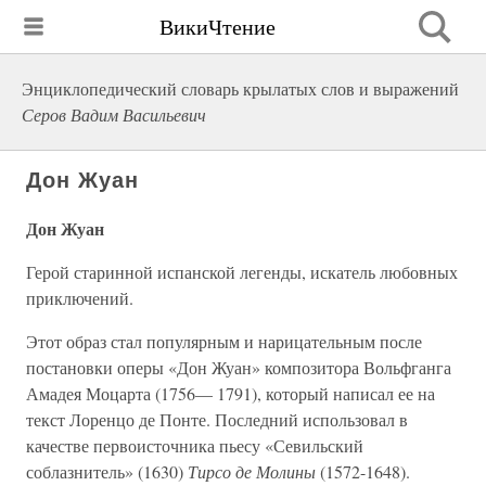
ВикиЧтение
Энциклопедический словарь крылатых слов и выражений
Серов Вадим Васильевич
Дон Жуан
Дон Жуан
Герой старинной испанской легенды, искатель любовных
приключений.
Этот образ стал популярным и нарицательным после
постановки оперы «Дон Жуан» композитора Вольфганга
Амадея Моцарта (1756— 1791), который написал ее на
текст Лоренцо де Понте. Последний использовал в
качестве первоисточника пьесу «Севильский
соблазнитель» (1630)
Тирсо де Молины
(1572-1648).