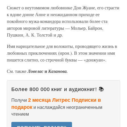
Сюжет о неутомимом любовнике Дон Жуане, его страсти
к вдове донне Анне и неожиданном приходе ее
покойного мужа-командора использовали более ста
авторов мировой литературы — Мольер, Байрон,
Пушкин, А. К. Толстой и др.
Имя нарицательное для волокиты, проводящего жизнь в
любовных приключениях (ирон.). В этом значении имя
пишется слитно, со строчной буквы — «донжуан».
и
См. также
Ловелас
Казанова.
Более 800 000 книг и аудиокниг! 📚
2 месяца Литрес Подписки в
Получи
подарок
и наслаждайся неограниченным
чтением