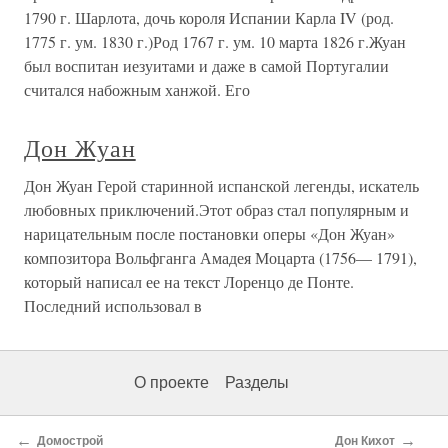
1790 г. Шарлота, дочь короля Испании Карла IV (род.
1775 г. ум. 1830 г.)Род 1767 г. ум. 10 марта 1826 г.Жуан
был воспитан иезуитами и даже в самой Португалии
считался набожным ханжой. Его
Дон Жуан
Дон Жуан Герой старинной испанской легенды, искатель
любовных приключений.Этот образ стал популярным и
нарицательным после постановки оперы «Дон Жуан»
композитора Вольфганга Амадея Моцарта (1756— 1791),
который написал ее на текст Лоренцо де Понте.
Последний использовал в
О проекте
Разделы
←
→
Домострой
Дон Кихот