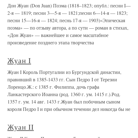
Дон Жуан (Don Juan) Поэма (1818–1823; опубл.: песни I—
2-я — 1819; песни 3—5-я — 1821;песни 6—14-я — 1823;
песни 15—16-я — 1824; песнь 17-я — 1903)«Эпическая
поэма» — по отзыву автора, а по сути — роман в стихах,
«Дон Жуан» — важнейшее и самое масштабное
произведение позднего этапа творчества
Жуан I
Жуан I Король Португалии из Бургундской династии,
правивший в 1385-1433 гг. Сын Педро I от Терезии
Лоренцо.Ж.: с 1385 г. Филиппа, дочь графа
Ланкастерского Иоанна (род. 1360 г. ум. 1415 г.).Род.
1357 г. ум. 14 авг. 1433 г.Жуан был побочным сыном
короля Педро I и при обычном течении дел никогда бы не
Жуан II