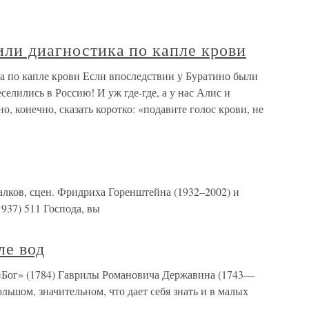
или диагностика по капле крови
а по капле крови Если впоследствии у Буратино были
еселились в Россию! И уж где-где, а у нас Алис и
о, конечно, сказать коротко: «подавите голос крови, не
алков, сцен. Фридриха Горенштейна (1932–2002) и
937) 511 Господа, вы
ле вод
 «Бог» (1784) Гаврилы Романовича Державина (1743—
льшом, значительном, что дает себя знать и в малых