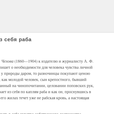
з себя раба
а Чехова
(1860—1904) к издателю и журналисту А. Ф.
 пишет о необходимости для человека чувства личной
и у природы даром, то разночинцы покупают ценою
, как молодой человек, сын крепостного, бывший
итанный на чинопочитании, целовании поповских рук,
ет из себя по каплям раба и как он, проснувшись в
 его жилах течет уже не рабская кровь, а настоящая
ать в себе чувство собственного достоинства,