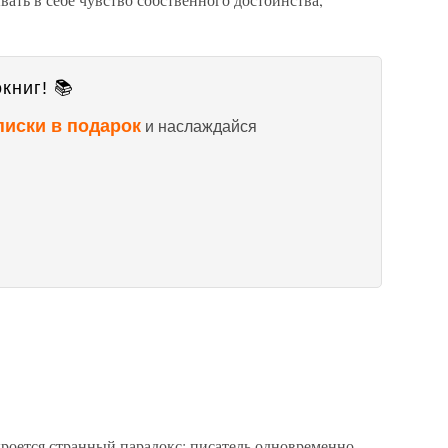
книг! 📚
писки в подарок
и наслаждайся
кроется странный парадокс: писатель одновременно