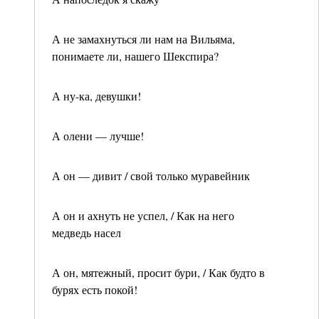
А не замахнуться ли нам на Вильяма,
понимаете ли, нашего Шекспира?
А ну-ка, девушки!
А олени — лучше!
А он — дивит / свой только муравейник
А он и ахнуть не успел, / Как на него
медведь насел
А он, мятежный, просит бури, / Как будто в
бурях есть покой!