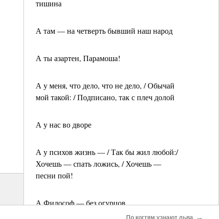
тишина
А там — на четверть бывший наш народ
А ты азартен, Парамоша!
А у меня, что дело, что не дело, / Обычай
мой такой: / Подписано, так с плеч долой
А у нас во дворе
А у психов жизнь — / Так бы жил любой:/
Хочешь — спать ложись, / Хочешь —
песни пой!
А Философ — без огурцов
→
По когтям узнают льва