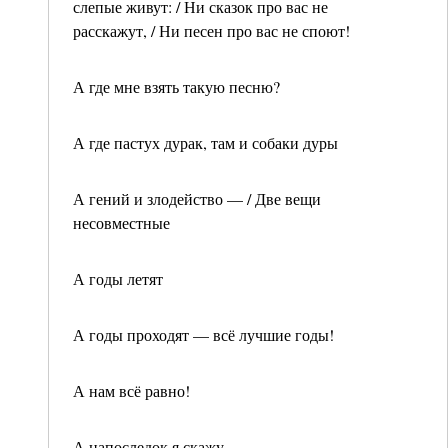
слепые живут: / Ни сказок про вас не
расскажут, / Ни песен про вас не споют!
А где мне взять такую песню?
А где пастух дурак, там и собаки дуры
А гений и злодейство — / Две вещи
несовместные
А годы летят
А годы проходят — всё лучшие годы!
А нам всё равно!
А напоследок я скажу