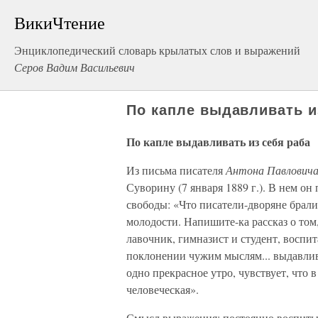
ВикиЧтение
Энциклопедический словарь крылатых слов и выражений
Серов Вадим Васильевич
По капле выдавливать и
По капле выдавливать из себя раба
Из письма писателя
Антона Павлович
Суворину (7 января 1889 г.). В нем он
свободы: «Что писатели-дворяне брал
молодости. Напишите-ка рассказ о том
лавочник, гимназист и студент, восп
поклонении чужим мыслям... выдавлива
одно прекрасное утро, чувствует, что в
человеческая».
Смысл выражения: постоянно воспитыв