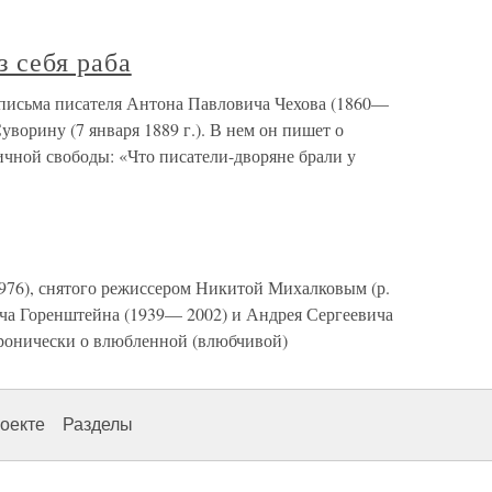
з себя раба
з письма писателя Антона Павловича Чехова (1860—
уворину (7 января 1889 г.). В нем он пишет о
ичной свободы: «Что писатели-дворяне брали у
976), снятого режиссером Никитой Михалковым (р.
ча Горенштейна (1939— 2002) и Андрея Сергеевича
Иронически о влюбленной (влюбчивой)
оекте
Разделы