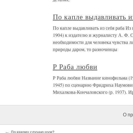
По капле выдавливать и
По капле выдавливать из себя раба И
1904) к издателю и журналисту А. Ф. С
необходимости для человека чувства л
природы даром, то разночинцы
Р Раба любви
Р Раба любви Название кинофильма (1
1945) по сценарию Фридриха Наумови
Михалкова-Кончаловского (р. 1937). 
О пр
←
По какому случаю шум?