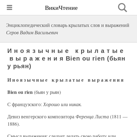
ВикиЧтение
Энциклопедический словарь крылатых слов и выражений
Серов Вадим Васильевич
И н о я з ы ч н ы е к р ы л а т ы е
в ы р а ж е н и я Bien ou rien (бьян
у рьян)
И н о я з ы ч н ы е к р ы л а т ы е в ы р а ж е н и я
Bien ou rien
(бьян у рьян)
С французского:
Хорошо или никак.
Девиз венгерского композитора
Ференца Листа
(1811 —
1886).
Смысл выражения: следует делать свою работу или